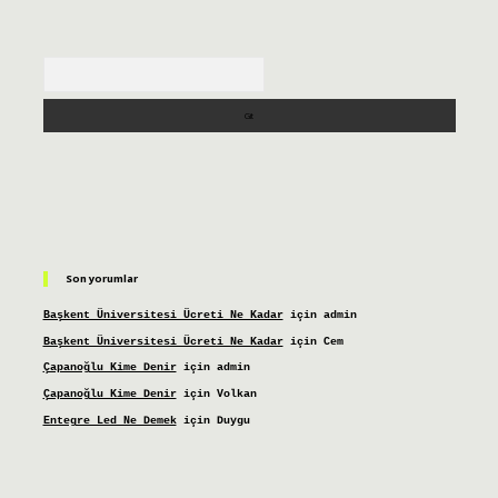
Arama
Son yorumlar
Başkent Üniversitesi Ücreti Ne Kadar
için
admin
Başkent Üniversitesi Ücreti Ne Kadar
için
Cem
Çapanoğlu Kime Denir
için
admin
Çapanoğlu Kime Denir
için
Volkan
Entegre Led Ne Demek
için
Duygu