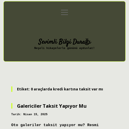
menüyü
Anasayfa
Gizlilik Politikası
aç
Yasal Uyarı
Hakkımızda
Sevimli Bilgi Durağı
Neşeli hikayelerle gününü aydınlat!
Etiket:
0 araçlarda kredi kartına taksit var mı
Galericiler Taksit Yapıyor Mu
Tarih: Nisan 15, 2025
Oto galeriler taksit yapıyor mu? Resmi