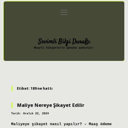
menüyü
Anasayfa
Gizlilik Politikası
aç
Yasal Uyarı
Hakkımızda
Sevimli Bilgi Durağı
Neşeli hikayelerle gününü aydınlat!
Etiket:
189 ne hattı
Maliye Nereye Şikayet Edilir
Tarih: Aralık 22, 2024
Maliyeye şikayet nasıl yapılır? – Maaş ödeme