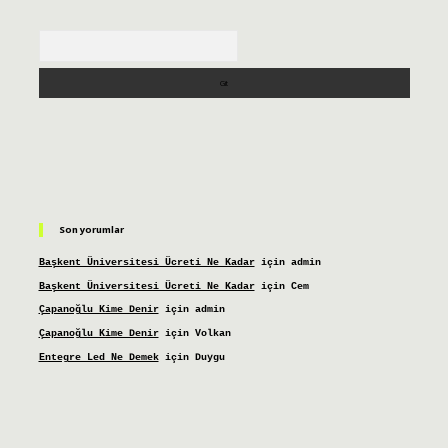
Arama
Son yorumlar
Başkent Üniversitesi Ücreti Ne Kadar
için
admin
Başkent Üniversitesi Ücreti Ne Kadar
için
Cem
Çapanoğlu Kime Denir
için
admin
Çapanoğlu Kime Denir
için
Volkan
Entegre Led Ne Demek
için
Duygu