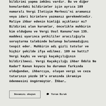
bildirimi yapma imkânı vardır. Bu ve diğer
konulardaki bildirimler için ayrıca 189
numaralı Vergi İletişim Merkezi’ni aramanız
veya idari birimlere yazmanız gerekmektedir.
Maliye ihbar edenin kimliği açıklanır mı?
Bildirimi alan kurumlar, öncelikle muhbirin
kim olduğunu ve Vergi Usul Kanunu’nun 135.
maddesi uyarınca yetkililer aracılığıyla
soruşturma talebinde bulunup bulunmadığını
tespit eder. Muhbirin adı gizli tutulur ve
hiçbir şekilde ifşa edilmez. 189 ne hattı?
Vergi kaybı ve vergi kaçakçılığının
bildirilmesi. Vergi Kaçakçılığı ihbar Ödülü Ne
Kadar? Kanun koyucu bu durumun farkında
olduğundan, ihbarcıya, oluşan vergi ve ceza
tutarının yüzde 10’u oranında ikramiye
ödenmesini öngörmüştür. İhbar…
Maliye
Devamını okuyun
Yorum Bırak
Nereye
Şikayet
Edilir