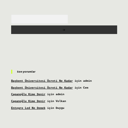
Arama
Son yorumlar
Başkent Üniversitesi Ücreti Ne Kadar
için
admin
Başkent Üniversitesi Ücreti Ne Kadar
için
Cem
Çapanoğlu Kime Denir
için
admin
Çapanoğlu Kime Denir
için
Volkan
Entegre Led Ne Demek
için
Duygu