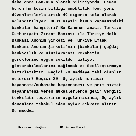
daha önce BAĞ-KUR olarak biliniyordu. Hemen
hemen herkesin bildiği emeklilik fonu yeni
düzenlemelerle artık 4C sigorta kolu olarak
adlandırılıyor. 4603 sayılı kanun kapsamındaki
bankalar hangileri? Bu Kanunun amacı, Türkiye
Cumhuriyeti Ziraat Bankası ile Türkiye Halk
Bankası Anonim Şirketi ve Türkiye Emlak
Bankası Anonim Şirketi’nin (bankalar) çağdaş
bankacılık ve uluslararası rekabetin
gereklerine uygun şekilde faaliyet
gösterebilmelerini sağlamak ve özelleştirmeye
hazırlamaktır. Geçici 20 maddeye tabi olanlar
nelerdir? Geçici 20. Üç aylık muhtasar
beyanname/muhasebe beyannamesi ve prim hizmet
beyannamesi veren mükelleflerce gelir vergisi
tevkifatı teşvikinin uygulanmasında, üç aylık
dönemlere tekabül eden aylar dikkate alınır.
Bu madde…
Banka
Devamını okuyun
Yorum Bırak
Sandıkları
Hangi