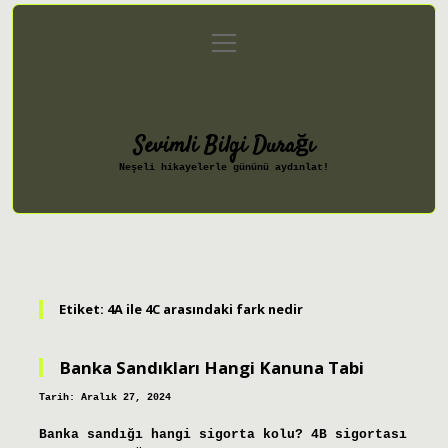
menüyü
Anasayfa
Gizlilik Politikası
aç
Yasal Uyarı
Hakkımızda
Sevimli Bilgi Durağı
Neşeli hikayelerle gününü aydınlat!
Etiket:
4A ile 4C arasındaki fark nedir
Banka Sandıkları Hangi Kanuna Tabi
Tarih: Aralık 27, 2024
Banka sandığı hangi sigorta kolu? 4B sigortası