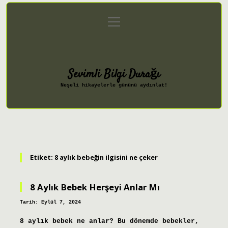
menüyü
Anasayfa
Gizlilik Politikası
aç
Yasal Uyarı
Hakkımızda
Sevimli Bilgi Durağı
Neşeli hikayelerle gününü aydınlat!
Etiket:
8 aylık bebeğin ilgisini ne çeker
8 Aylık Bebek Herşeyi Anlar Mı
Tarih: Eylül 7, 2024
8 aylık bebek ne anlar? Bu dönemde bebekler,