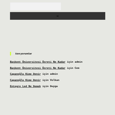
Arama
Son yorumlar
Başkent Üniversitesi Ücreti Ne Kadar
için
admin
Başkent Üniversitesi Ücreti Ne Kadar
için
Cem
Çapanoğlu Kime Denir
için
admin
Çapanoğlu Kime Denir
için
Volkan
Entegre Led Ne Demek
için
Duygu