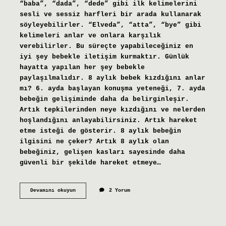
“baba”, “dada”, “dede” gibi ilk kelimelerini
sesli ve sessiz harfleri bir arada kullanarak
söyleyebilirler. “Elveda”, “atta”, “bye” gibi
kelimeleri anlar ve onlara karşılık
verebilirler. Bu süreçte yapabileceğiniz en
iyi şey bebekle iletişim kurmaktır. Günlük
hayatta yapılan her şey bebekle
paylaşılmalıdır. 8 aylık bebek kızdığını anlar
mı? 6. ayda başlayan konuşma yeteneği, 7. ayda
bebeğin gelişiminde daha da belirginleşir.
Artık tepkilerinden neye kızdığını ve nelerden
hoşlandığını anlayabilirsiniz. Artık hareket
etme isteği de gösterir. 8 aylık bebeğin
ilgisini ne çeker? Artık 8 aylık olan
bebeğiniz, gelişen kasları sayesinde daha
güvenli bir şekilde hareket etmeye…
8
Devamını okuyun
2 Yorum
Aylık
Bebek
Herşeyi
Anlar
Mı