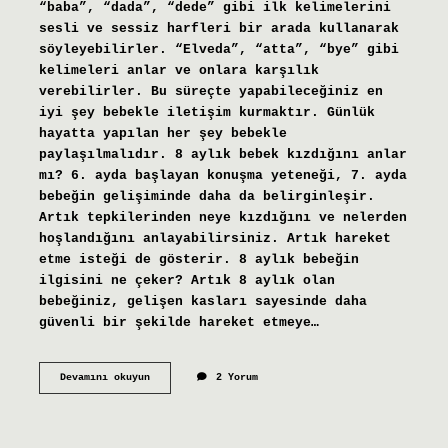
“baba”, “dada”, “dede” gibi ilk kelimelerini
sesli ve sessiz harfleri bir arada kullanarak
söyleyebilirler. “Elveda”, “atta”, “bye” gibi
kelimeleri anlar ve onlara karşılık
verebilirler. Bu süreçte yapabileceğiniz en
iyi şey bebekle iletişim kurmaktır. Günlük
hayatta yapılan her şey bebekle
paylaşılmalıdır. 8 aylık bebek kızdığını anlar
mı? 6. ayda başlayan konuşma yeteneği, 7. ayda
bebeğin gelişiminde daha da belirginleşir.
Artık tepkilerinden neye kızdığını ve nelerden
hoşlandığını anlayabilirsiniz. Artık hareket
etme isteği de gösterir. 8 aylık bebeğin
ilgisini ne çeker? Artık 8 aylık olan
bebeğiniz, gelişen kasları sayesinde daha
güvenli bir şekilde hareket etmeye…
8
Devamını okuyun
2 Yorum
Aylık
Bebek
Herşeyi
Anlar
Mı