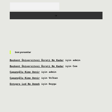
Arama
Son yorumlar
Başkent Üniversitesi Ücreti Ne Kadar
için
admin
Başkent Üniversitesi Ücreti Ne Kadar
için
Cem
Çapanoğlu Kime Denir
için
admin
Çapanoğlu Kime Denir
için
Volkan
Entegre Led Ne Demek
için
Duygu