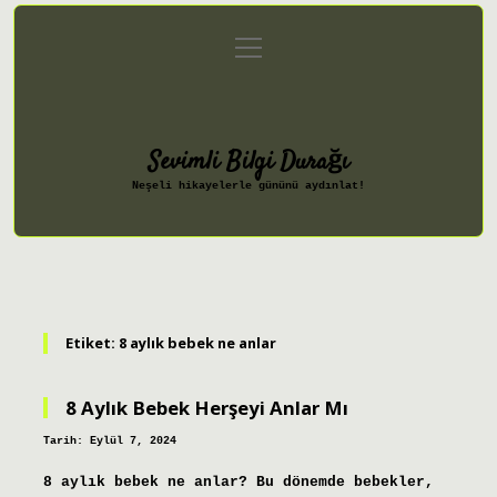
menüyü
Anasayfa
Gizlilik Politikası
aç
Yasal Uyarı
Hakkımızda
Sevimli Bilgi Durağı
Neşeli hikayelerle gününü aydınlat!
Etiket:
8 aylık bebek ne anlar
8 Aylık Bebek Herşeyi Anlar Mı
Tarih: Eylül 7, 2024
8 aylık bebek ne anlar? Bu dönemde bebekler,