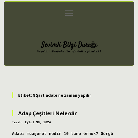
menüyü
Anasayfa
Gizlilik Politikası
aç
Yasal Uyarı
Hakkımızda
Sevimli Bilgi Durağı
Neşeli hikayelerle gününü aydınlat!
Etiket:
8 Şart adabı ne zaman yapılır
Adap Çeşitleri Nelerdir
Tarih: Eylül 30, 2024
Adabı muaşeret nedir 10 tane örnek? Görgü