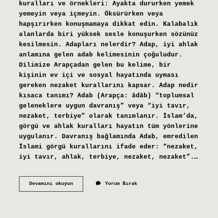
kuralları ve örnekleri: Ayakta dururken yemek
yemeyin veya içmeyin. Öksürürken veya
hapşırırken konuşmamaya dikkat edin. Kalabalık
alanlarda biri yüksek sesle konuşurken sözünüz
kesilmesin. Adapları nelerdir? Adap, iyi ahlak
anlamına gelen adab kelimesinin çoğuludur.
Dilimize Arapçadan gelen bu kelime, bir
kişinin ev içi ve sosyal hayatında uyması
gereken nezaket kurallarını kapsar. Adap nedir
kısaca tanımı? Adab (Arapça: ādāb) “toplumsal
geleneklere uygun davranış” veya “iyi tavır,
nezaket, terbiye” olarak tanımlanır. İslam’da,
görgü ve ahlak kuralları hayatın tüm yönlerine
uygulanır. Davranış bağlamında Adab, emredilen
İslami görgü kurallarını ifade eder: “nezaket,
iyi tavır, ahlak, terbiye, nezaket, nezaket”.…
Adap
Devamını okuyun
Yorum Bırak
Çeşitleri
Nelerdir