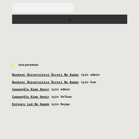
Arama
Son yorumlar
Başkent Üniversitesi Ücreti Ne Kadar
için
admin
Başkent Üniversitesi Ücreti Ne Kadar
için
Cem
Çapanoğlu Kime Denir
için
admin
Çapanoğlu Kime Denir
için
Volkan
Entegre Led Ne Demek
için
Duygu