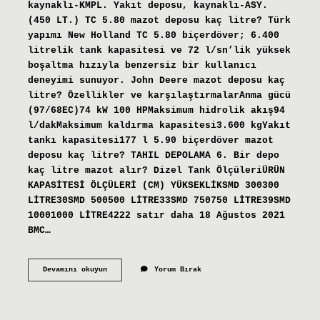
kaynaklı-KMPL. Yakıt deposu, kaynaklı-ASY.
(450 LT.) TC 5.80 mazot deposu kaç litre? Türk
yapımı New Holland TC 5.80 biçerdöver; 6.400
litrelik tank kapasitesi ve 72 l/sn’lik yüksek
boşaltma hızıyla benzersiz bir kullanıcı
deneyimi sunuyor. John Deere mazot deposu kaç
litre? Özellikler ve karşılaştırmalarAnma gücü
(97/68EC)74 kW 100 HPMaksimum hidrolik akış94
l/dakMaksimum kaldırma kapasitesi3.600 kgYakıt
tankı kapasitesi177 l 5.90 biçerdöver mazot
deposu kaç litre? TAHIL DEPOLAMA 6. Bir depo
kaç litre mazot alır? Dizel Tank ÖlçüleriÜRÜN
KAPASİTESİ ÖLÇÜLERİ (CM) YÜKSEKLİKSMD 300300
LİTRE30SMD 500500 LİTRE33SMD 750750 LİTRE39SMD
10001000 LİTRE4222 satır daha 18 Ağustos 2021
BMC…
8060
Devamını okuyun
Yorum Bırak
Mazot
Deposu
Kaç
Litre