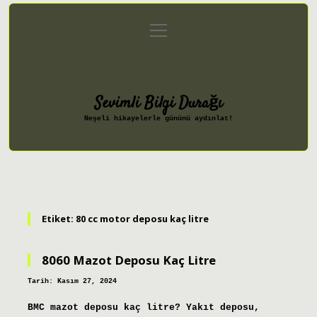
menüyü
Anasayfa
Gizlilik Politikası
aç
Yasal Uyarı
Hakkımızda
Sevimli Bilgi Durağı
Neşeli hikayelerle gününü aydınlat!
Etiket:
80 cc motor deposu kaç litre
8060 Mazot Deposu Kaç Litre
Tarih: Kasım 27, 2024
BMC mazot deposu kaç litre? Yakıt deposu,