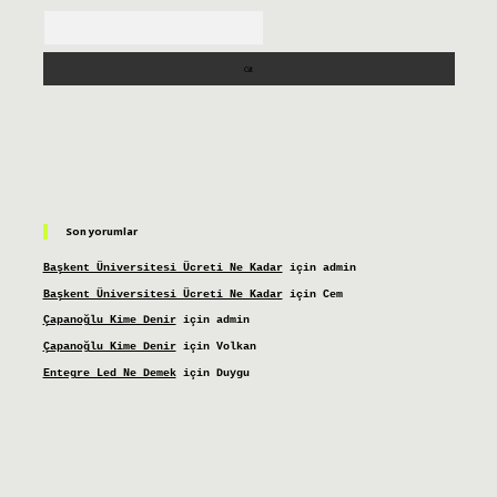
Arama
Son yorumlar
Başkent Üniversitesi Ücreti Ne Kadar
için
admin
Başkent Üniversitesi Ücreti Ne Kadar
için
Cem
Çapanoğlu Kime Denir
için
admin
Çapanoğlu Kime Denir
için
Volkan
Entegre Led Ne Demek
için
Duygu