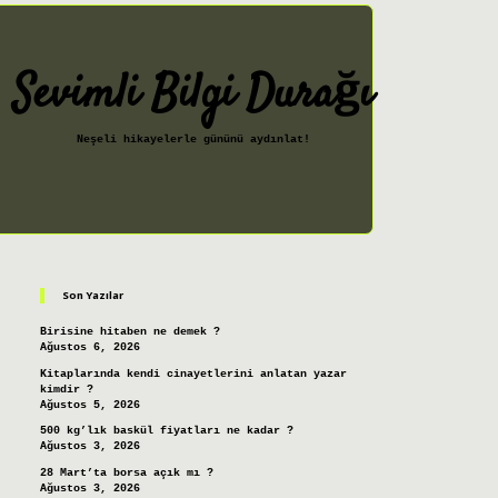
Sevimli Bilgi Durağı
Neşeli hikayelerle gününü aydınlat!
Sidebar
ilbet giriş
Son Yazılar
Birisine hitaben ne demek ?
Ağustos 6, 2026
Kitaplarında kendi cinayetlerini anlatan yazar
kimdir ?
Ağustos 5, 2026
500 kg’lık baskül fiyatları ne kadar ?
Ağustos 3, 2026
28 Mart’ta borsa açık mı ?
Ağustos 3, 2026