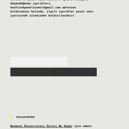
düşündüğünüz içerikleri,
backlinkpanelicomtr@gmail.com
adresine
bildirmeniz halinde, ilgili içerikler yasal süre
içerisinde sitemizden kaldırılacaktır.
Arama
Son yorumlar
Başkent Üniversitesi Ücreti Ne Kadar
için
admin