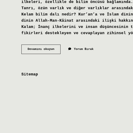
ilkeleri, özellikle de bilim öncüsü bağlamında.
Tanrı, özün varlık ve diğer varlıklar arasındak
Kelam bilim dalı nedir? Kur’an’a ve İslam dinin
dinin Allah-Man-Kâinat arasındaki ilişki hakkın
Kalam; İnanç ilkelerini ve insan düşüncesinin t
fikirleri destekleyen ve cevaplayan zihinsel yö
Kelam
Devamını okuyun
Yorum Bırak
Ilmi
Neye
Denir
Sitemap