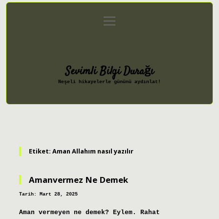
menüyü
Anasayfa
Gizlilik Politikası
aç
Yasal Uyarı
Hakkımızda
Sevimli Bilgi Durağı
Neşeli hikayelerle gününü aydınlat!
Etiket:
Aman Allahım nasıl yazılır
Amanvermez Ne Demek
Tarih: Mart 28, 2025
Aman vermeyen ne demek? Eylem. Rahat