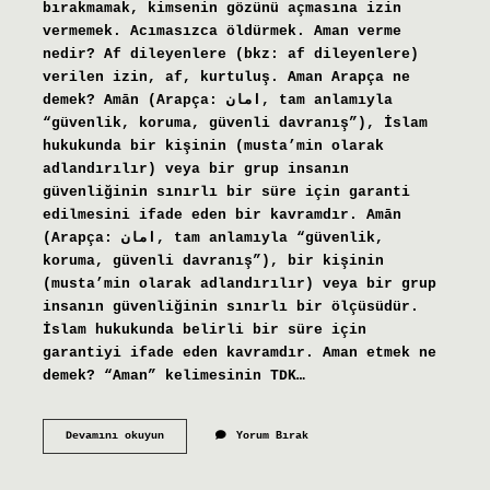
bırakmamak, kimsenin gözünü açmasına izin
vermemek. Acımasızca öldürmek. Aman verme
nedir? Af dileyenlere (bkz: af dileyenlere)
verilen izin, af, kurtuluş. Aman Arapça ne
demek? Amān (Arapça: امان‎, tam anlamıyla
“güvenlik, koruma, güvenli davranış”), İslam
hukukunda bir kişinin (musta’min olarak
adlandırılır) veya bir grup insanın
güvenliğinin sınırlı bir süre için garanti
edilmesini ifade eden bir kavramdır. Amān
(Arapça: امان‎, tam anlamıyla “güvenlik,
koruma, güvenli davranış”), bir kişinin
(musta’min olarak adlandırılır) veya bir grup
insanın güvenliğinin sınırlı bir ölçüsüdür.
İslam hukukunda belirli bir süre için
garantiyi ifade eden kavramdır. Aman etmek ne
demek? “Aman” kelimesinin TDK…
Amanvermez
Devamını okuyun
Yorum Bırak
Ne
Demek