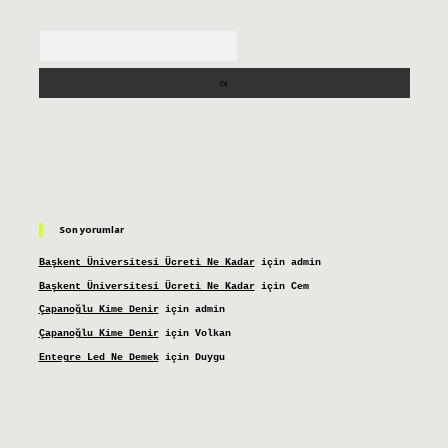
Arama
Son yorumlar
Başkent Üniversitesi Ücreti Ne Kadar
için
admin
Başkent Üniversitesi Ücreti Ne Kadar
için
Cem
Çapanoğlu Kime Denir
için
admin
Çapanoğlu Kime Denir
için
Volkan
Entegre Led Ne Demek
için
Duygu