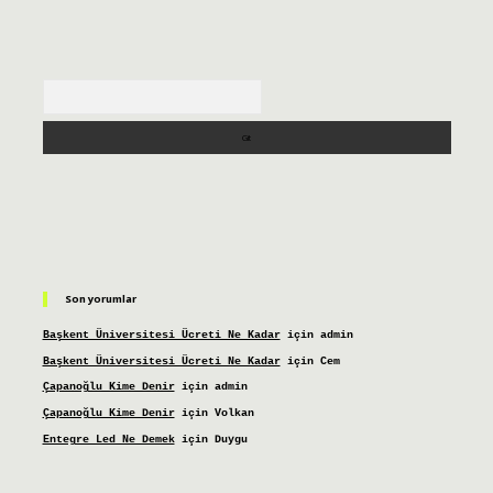
Arama
Son yorumlar
Başkent Üniversitesi Ücreti Ne Kadar
için
admin
Başkent Üniversitesi Ücreti Ne Kadar
için
Cem
Çapanoğlu Kime Denir
için
admin
Çapanoğlu Kime Denir
için
Volkan
Entegre Led Ne Demek
için
Duygu