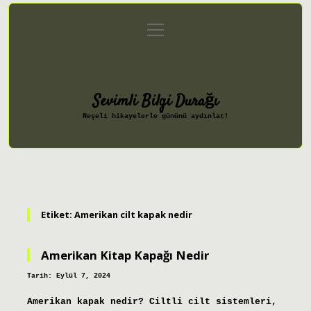
menüyü
Anasayfa
Gizlilik Politikası
aç
Yasal Uyarı
Hakkımızda
Sevimli Bilgi Durağı
Neşeli hikayelerle gününü aydınlat!
Etiket:
Amerikan cilt kapak nedir
Amerikan Kitap Kapağı Nedir
Tarih: Eylül 7, 2024
Amerikan kapak nedir? Ciltli cilt sistemleri,