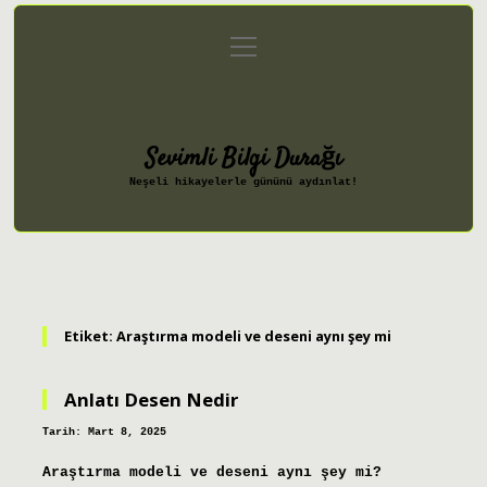
menüyü
Anasayfa
Gizlilik Politikası
aç
Yasal Uyarı
Hakkımızda
Sevimli Bilgi Durağı
Neşeli hikayelerle gününü aydınlat!
Etiket:
Araştırma modeli ve deseni aynı şey mi
Anlatı Desen Nedir
Tarih: Mart 8, 2025
Araştırma modeli ve deseni aynı şey mi?