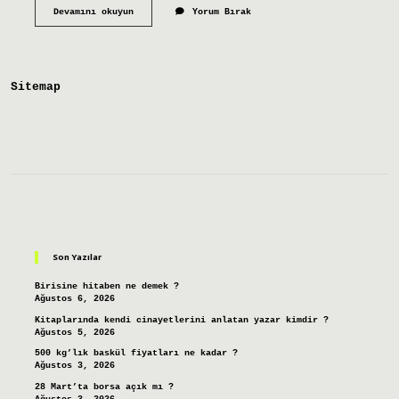
Anlatı
Devamını okuyun
Yorum Bırak
Desen
Nedir
Sitemap
Sidebar
Son Yazılar
Birisine hitaben ne demek ?
Ağustos 6, 2026
Kitaplarında kendi cinayetlerini anlatan yazar kimdir ?
Ağustos 5, 2026
500 kg’lık baskül fiyatları ne kadar ?
Ağustos 3, 2026
28 Mart’ta borsa açık mı ?