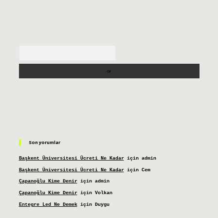
Arama
Son yorumlar
Başkent Üniversitesi Ücreti Ne Kadar
için
admin
Başkent Üniversitesi Ücreti Ne Kadar
için
Cem
Çapanoğlu Kime Denir
için
admin
Çapanoğlu Kime Denir
için
Volkan
Entegre Led Ne Demek
için
Duygu