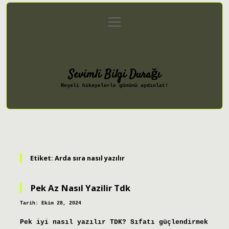
menüyü
Anasayfa
Gizlilik Politikası
aç
Yasal Uyarı
Hakkımızda
Sevimli Bilgi Durağı
Neşeli hikayelerle gününü aydınlat!
Etiket:
Arda sıra nasıl yazılır
Pek Az Nasıl Yazilir Tdk
Tarih: Ekim 28, 2024
Pek iyi nasıl yazılır TDK? Sıfatı güçlendirmek