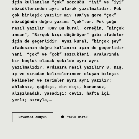
için kullanılan “çok” sözcüğü, “iyi” ve “iyi”
sözcüklerinden ayrı olarak yazılmalıdır. Pek
çok birleşik yazılır mı? TDK’ya göre “çok”
sözcüğünün doğru yazımı “çok”tur. Pek çoğu
nasıl yazılır TDK? Bu kural, örneğin, “Birçok
insan”, “Birçok kişi düşünüyor” gibi ifadeler
için de geçerlidir. Aynı kural, “birçok şey”
ifadesinin doğru kullanımı için de geçerlidir.
Yani, “çok” ve “çok” sözcükleri, aralarında
bir boşluk olacak şekilde ayrı ayrı
yazılmalıdır. Ardısıra nasıl yazılır? 8. Dış,
iç ve sıradan kelimelerinden oluşan bileşik
kelimeler ve terimler ayrı ayrı yazılır:
ahlaksız, çağdışı, din dışı, kanunsuz,
alışılmadık, yasadışı; ceviz, hafta içi,
yerli; sırayla,…
Pek
Devamını okuyun
Yorum Bırak
Az
Nasıl
Yazilir
Tdk