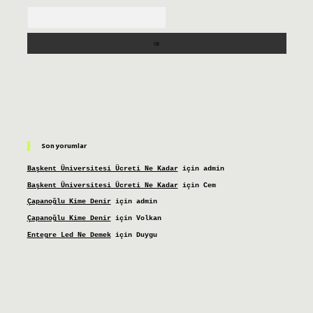
Arama
Son yorumlar
Başkent Üniversitesi Ücreti Ne Kadar
için
admin
Başkent Üniversitesi Ücreti Ne Kadar
için
Cem
Çapanoğlu Kime Denir
için
admin
Çapanoğlu Kime Denir
için
Volkan
Entegre Led Ne Demek
için
Duygu