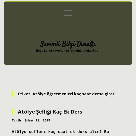
menüyü
Anasayfa
Gizlilik Politikası
aç
Yasal Uyarı
Hakkımızda
Sevimli Bilgi Durağı
Neşeli hikayelerle gününü aydınlat!
Etiket:
Atölye öğretmenleri kaç saat derse girer
Atölye Şefliği Kaç Ek Ders
Tarih: Şubat 21, 2025
Atölye şefleri kaç saat ek ders alır? Bu