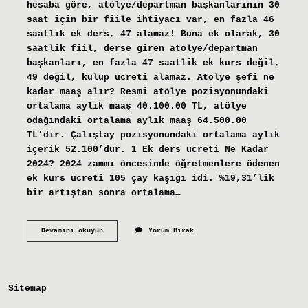
hesaba göre, atölye/departman başkanlarının 30
saat için bir fiile ihtiyacı var, en fazla 46
saatlik ek ders, 47 alamaz! Buna ek olarak, 30
saatlik fiil, derse giren atölye/departman
başkanları, en fazla 47 saatlik ek kurs değil,
49 değil, kulüp ücreti alamaz. Atölye şefi ne
kadar maaş alır? Resmi atölye pozisyonundaki
ortalama aylık maaş 40.100.00 TL, atölye
odağındaki ortalama aylık maaş 64.500.00
TL’dir. Çalıştay pozisyonundaki ortalama aylık
içerik 52.100’dür. 1 Ek ders ücreti Ne Kadar
2024? 2024 zammı öncesinde öğretmenlere ödenen
ek kurs ücreti 105 çay kaşığı idi. %19,31’lik
bir artıştan sonra ortalama…
Atölye
Devamını okuyun
Yorum Bırak
Şefliği
Kaç
Ek
Ders
Sitemap