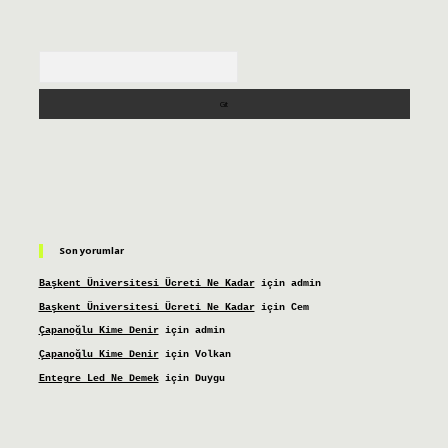
Arama
Son yorumlar
Başkent Üniversitesi Ücreti Ne Kadar
için
admin
Başkent Üniversitesi Ücreti Ne Kadar
için
Cem
Çapanoğlu Kime Denir
için
admin
Çapanoğlu Kime Denir
için
Volkan
Entegre Led Ne Demek
için
Duygu