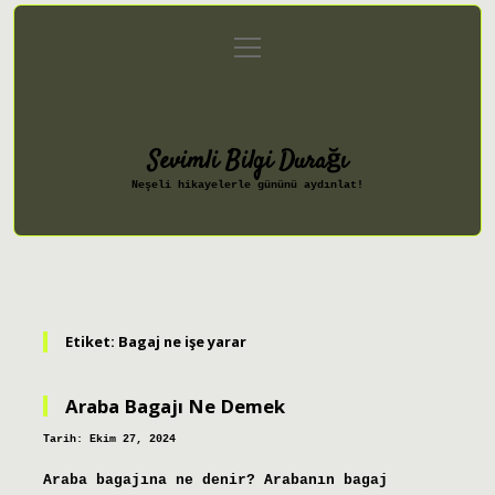
menüyü
Anasayfa
Gizlilik Politikası
aç
Yasal Uyarı
Hakkımızda
Sevimli Bilgi Durağı
Neşeli hikayelerle gününü aydınlat!
Etiket:
Bagaj ne işe yarar
Araba Bagajı Ne Demek
Tarih: Ekim 27, 2024
Araba bagajına ne denir? Arabanın bagaj