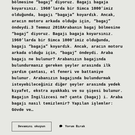
bölmesine “bagaj” diyoruz. Bagajı bagaja
koyarsınız. 1960’larda bir Simca 1000’imiz
olduğunda, bagajı “bagaja” koyardık. Ancak,
aracın motoru arkada olduğu için, “bagaj”
öndeydi.3 Temmuz 2018Arabanın bagaj bölmesine
“bagaj” diyoruz. Bagajı bagaja koyarsınız.
1960’larda bir Simca 1000’imiz olduğunda,
bagajı “bagaja” koyardık. Ancak, aracın motoru
arkada olduğu için, “bagaj” öndeydi. Araba
bagajı ne bulunur? Arabanızın bagajında ​​
bulundurmanız gereken şeyler arasında ilk
yardım çantası, el feneri ve battaniye
bulunur. Arabanızın bagajında ​​bulundurmak
isteyebileceğiniz diğer şeyler arasında yedek
kıyafet, ekstra ayakkabı ve su şişesi bulunur.
Bagajın İngilizcesi ne? çanta (bagaj) i. Araba
bagajı nasıl temizlenir? Yapılan işlemler:
Gövde ve…
Araba
Devamını okuyun
Yorum Bırak
Bagajı
Ne