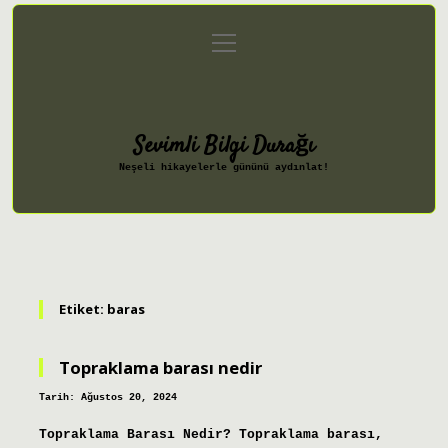
menüyü
Anasayfa
Gizlilik Politikası
aç
Yasal Uyarı
Hakkımızda
Sevimli Bilgi Durağı
Neşeli hikayelerle gününü aydınlat!
Etiket:
baras
Topraklama barası nedir
Tarih: Ağustos 20, 2024
Topraklama Barası Nedir? Topraklama barası,