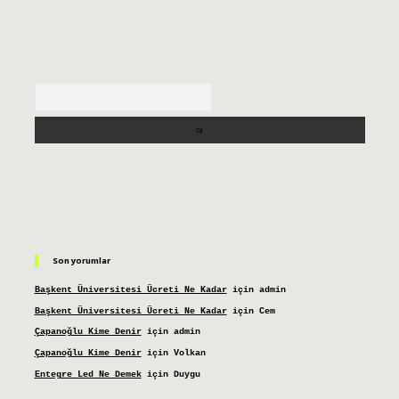
Arama
Son yorumlar
Başkent Üniversitesi Ücreti Ne Kadar
için
admin
Başkent Üniversitesi Ücreti Ne Kadar
için
Cem
Çapanoğlu Kime Denir
için
admin
Çapanoğlu Kime Denir
için
Volkan
Entegre Led Ne Demek
için
Duygu