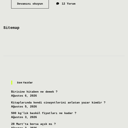
Topraklama
Devamını okuyun
12 Yorum
barası
nedir
Sitemap
Sidebar
Son Yazılar
Birisine hitaben ne demek ?
Ağustos 6, 2026
Kitaplarında kendi cinayetlerini anlatan yazar kimdir ?
Ağustos 5, 2026
500 kg’lık baskül fiyatları ne kadar ?
Ağustos 3, 2026
28 Mart’ta borsa açık mı ?