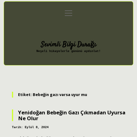
menüyü
Anasayfa
Gizlilik Politikası
aç
Yasal Uyarı
Hakkımızda
Sevimli Bilgi Durağı
Neşeli hikayelerle gününü aydınlat!
Etiket:
Bebeğin gazı varsa uyur mu
Yenidoğan Bebeğin Gazı Çıkmadan Uyursa
Ne Olur
Tarih: Eylül 8, 2024