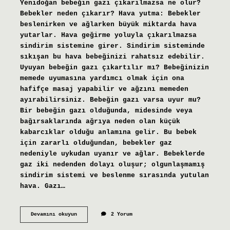
Yenidoğan bebeğin gazı çıkarılmazsa ne olur?
Bebekler neden çıkarır? Hava yutma: Bebekler
beslenirken ve ağlarken büyük miktarda hava
yutarlar. Hava geğirme yoluyla çıkarılmazsa
sindirim sistemine girer. Sindirim sisteminde
sıkışan bu hava bebeğinizi rahatsız edebilir.
Uyuyan bebeğin gazı çıkartılır mı? Bebeğinizin
memede uyumasına yardımcı olmak için ona
hafifçe masaj yapabilir ve ağzını memeden
ayırabilirsiniz. Bebeğin gazı varsa uyur mu?
Bir bebeğin gazı olduğunda, midesinde veya
bağırsaklarında ağrıya neden olan küçük
kabarcıklar olduğu anlamına gelir. Bu bebek
için zararlı olduğundan, bebekler gaz
nedeniyle uykudan uyanır ve ağlar. Bebeklerde
gaz iki nedenden dolayı oluşur; olgunlaşmamış
sindirim sistemi ve beslenme sırasında yutulan
hava. Gazı…
Yenidoğan
Devamını okuyun
2 Yorum
Bebeğin
Gazı