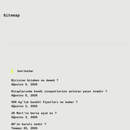
Çıkmadan
Uyursa
Ne
Sitemap
Olur
Sidebar
Son Yazılar
Birisine hitaben ne demek ?
Ağustos 6, 2026
Kitaplarında kendi cinayetlerini anlatan yazar kimdir ?
Ağustos 5, 2026
500 kg’lık baskül fiyatları ne kadar ?
Ağustos 3, 2026
28 Mart’ta borsa açık mı ?
Ağustos 3, 2026
80’in kuralı nedir ?
Temmuz 20, 2026