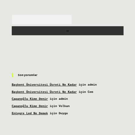
Arama
Son yorumlar
Başkent Üniversitesi Ücreti Ne Kadar
için
admin
Başkent Üniversitesi Ücreti Ne Kadar
için
Cem
Çapanoğlu Kime Denir
için
admin
Çapanoğlu Kime Denir
için
Volkan
Entegre Led Ne Demek
için
Duygu