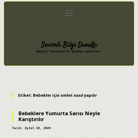
menüyü
Anasayfa
Gizlilik Politikası
aç
Yasal Uyarı
Hakkımızda
Sevimli Bilgi Durağı
Neşeli hikayelerle gününü aydınlat!
Etiket:
Bebekler için omlet nasıl yapılır
Bebeklere Yumurta Sarısı Neyle
Karıştırılır
Tarih: Eylül 10, 2024