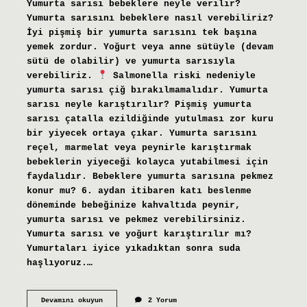
Yumurta sarısı bebeklere neyle verilir?
Yumurta sarısını bebeklere nasıl verebiliriz?
İyi pişmiş bir yumurta sarısını tek başına
yemek zordur. Yoğurt veya anne sütüyle (devam
sütü de olabilir) ve yumurta sarısıyla
verebiliriz.
Salmonella riski nedeniyle
yumurta sarısı çiğ bırakılmamalıdır. Yumurta
sarısı neyle karıştırılır? Pişmiş yumurta
sarısı çatalla ezildiğinde yutulması zor kuru
bir yiyecek ortaya çıkar. Yumurta sarısını
reçel, marmelat veya peynirle karıştırmak
bebeklerin yiyeceği kolayca yutabilmesi için
faydalıdır. Bebeklere yumurta sarısına pekmez
konur mu? 6. aydan itibaren katı beslenme
döneminde bebeğinize kahvaltıda peynir,
yumurta sarısı ve pekmez verebilirsiniz.
Yumurta sarısı ve yoğurt karıştırılır mı?
Yumurtaları iyice yıkadıktan sonra suda
haşlıyoruz.…
Bebeklere
Devamını okuyun
2 Yorum