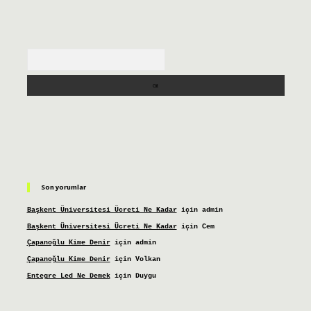
Arama
Son yorumlar
Başkent Üniversitesi Ücreti Ne Kadar
için
admin
Başkent Üniversitesi Ücreti Ne Kadar
için
Cem
Çapanoğlu Kime Denir
için
admin
Çapanoğlu Kime Denir
için
Volkan
Entegre Led Ne Demek
için
Duygu