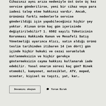
Cihazınız aynı arıza nedeniyle üst üste üç kez
servise gönderilirse, yeni bir cihaz veya para
iadesi talep etme hakkınız vardır. Ancak,
ürününüz farklı nedenlerle servise
gönderildiği için yapabileceğiniz hiçbir şey
yoktur. Alınan ürün kaç gün içerisinde
değiştirilebilir? 1. 6502 sayılı Tüketicinin
Korunması Hakkında Kanun ve Mesafeli Satış
Yönetmeliği uyarınca Alıcı, satın aldığı ürünü
teslim tarihinden itibaren 14 (on dört) gün
içinde hiçbir hukuki ve cezai sorumluluk
üstlenmeksizin ve hiçbir gerekçe
göstermeksizin cayma hakkını kullanarak iade
edebilir. Yasal onarım süresi kaç gün? Binek
otomobil, kamyonet, motosiklet, ATV, moped,
scooter, kişisel su taşıtı, yat, kar…
Kaç
Devamını okuyun
Yorum Bırak
Arızada
Ürün
Değişir