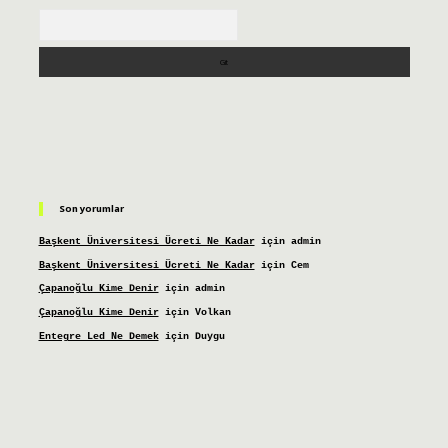
Arama
Son yorumlar
Başkent Üniversitesi Ücreti Ne Kadar
için
admin
Başkent Üniversitesi Ücreti Ne Kadar
için
Cem
Çapanoğlu Kime Denir
için
admin
Çapanoğlu Kime Denir
için
Volkan
Entegre Led Ne Demek
için
Duygu