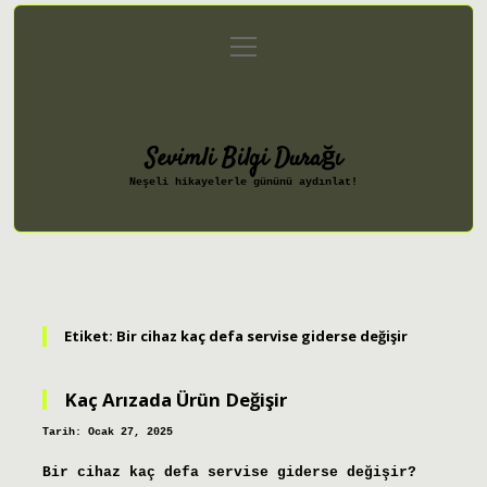
menüyü
Anasayfa
Gizlilik Politikası
aç
Yasal Uyarı
Hakkımızda
Sevimli Bilgi Durağı
Neşeli hikayelerle gününü aydınlat!
Etiket:
Bir cihaz kaç defa servise giderse değişir
Kaç Arızada Ürün Değişir
Tarih: Ocak 27, 2025
Bir cihaz kaç defa servise giderse değişir?