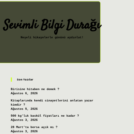
Sevimli Bilgi Durağı
Neşeli hikayelerle gününü aydınlat!
Sidebar
ilbet giriş
Son Yazılar
Birisine hitaben ne demek ?
Ağustos 6, 2026
Kitaplarında kendi cinayetlerini anlatan yazar
kimdir ?
Ağustos 5, 2026
500 kg’lık baskül fiyatları ne kadar ?
Ağustos 3, 2026
28 Mart’ta borsa açık mı ?
Ağustos 3, 2026