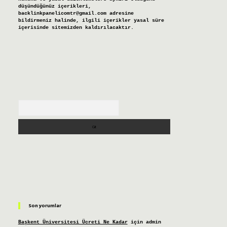
düşündüğünüz içerikleri,
backlinkpanelicomtr@gmail.com
adresine
bildirmeniz halinde, ilgili içerikler yasal süre
içerisinde sitemizden kaldırılacaktır.
Arama
Son yorumlar
Başkent Üniversitesi Ücreti Ne Kadar
için
admin