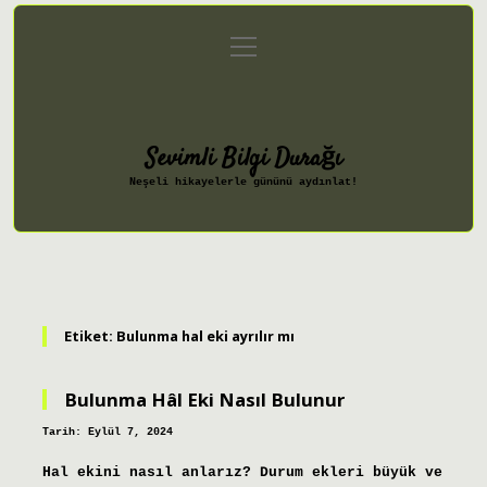
menüyü
Anasayfa
Gizlilik Politikası
aç
Yasal Uyarı
Hakkımızda
Sevimli Bilgi Durağı
Neşeli hikayelerle gününü aydınlat!
Etiket:
Bulunma hal eki ayrılır mı
Bulunma Hâl Eki Nasıl Bulunur
Tarih: Eylül 7, 2024
Hal ekini nasıl anlarız? Durum ekleri büyük ve