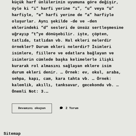
küçük harf ünlülerinin uyumuna göre değişir,
öyle ki “i” harfi yerine “ı”, “u” veya “ü”
harfiyle, “e” harfi yerine de “a” harfiyle
oluşurlar. Aynı şekilde -de ve -den
eklerindeki “d” sesleri de ünsüz sertleşmesine
uğrayıp “t”ye dönüşebilir. işte, çöpten,
tatlıda, tatlıdan vb. Hal ekleri nelerdir
örnekler? Durum ekleri nelerdir? İsimleri
isimlere, fiillere ve edatlara bağlayan ve
isimlerin cümlede başka kelimelerle ilişki
kurarak rol almasını sağlayan eklere isim
durum ekleri denir. … Örnek: ev, okul, araba,
sehpa, kapı, cam, kara tahta vb. … Örnek:
kalemlik, akıllı, tanksavar, gecekondu vb. …
Önemli Not: 3.…
Bulunma
Devamını okuyun
2 Yorum
Hâl
Eki
Nasıl
Bulunur
Sitemap