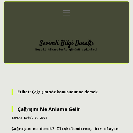
menüyü
Anasayfa
Gizlilik Politikası
aç
Yasal Uyarı
Hakkımızda
Sevimli Bilgi Durağı
Neşeli hikayelerle gününü aydınlat!
Etiket:
Çağrışım söz konusudur ne demek
Çağrışım Ne Anlama Gelir
Tarih: Eylül 9, 2024
Çağrışım ne demek? İlişkilendirme, bir olayın