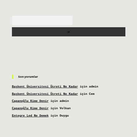
Arama
Son yorumlar
Başkent Üniversitesi Ücreti Ne Kadar
için
admin
Başkent Üniversitesi Ücreti Ne Kadar
için
Cem
Çapanoğlu Kime Denir
için
admin
Çapanoğlu Kime Denir
için
Volkan
Entegre Led Ne Demek
için
Duygu