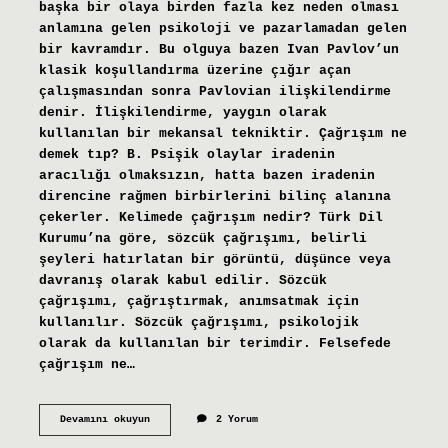
başka bir olaya birden fazla kez neden olması
anlamına gelen psikoloji ve pazarlamadan gelen
bir kavramdır. Bu olguya bazen Ivan Pavlov’un
klasik koşullandırma üzerine çığır açan
çalışmasından sonra Pavlovian ilişkilendirme
denir. İlişkilendirme, yaygın olarak
kullanılan bir mekansal tekniktir. Çağrışım ne
demek tıp? B. Psişik olaylar iradenin
aracılığı olmaksızın, hatta bazen iradenin
direncine rağmen birbirlerini bilinç alanına
çekerler. Kelimede çağrışım nedir? Türk Dil
Kurumu’na göre, sözcük çağrışımı, belirli
şeyleri hatırlatan bir görüntü, düşünce veya
davranış olarak kabul edilir. Sözcük
çağrışımı, çağrıştırmak, anımsatmak için
kullanılır. Sözcük çağrışımı, psikolojik
olarak da kullanılan bir terimdir. Felsefede
çağrışım ne…
Çağrışım
Devamını okuyun
2 Yorum
Ne
Anlama