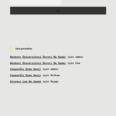
Son yorumlar
Başkent Üniversitesi Ücreti Ne Kadar
için
admin
Başkent Üniversitesi Ücreti Ne Kadar
için
Cem
Çapanoğlu Kime Denir
için
admin
Çapanoğlu Kime Denir
için
Volkan
Entegre Led Ne Demek
için
Duygu