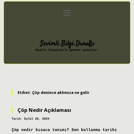
menüyü
Anasayfa
Gizlilik Politikası
aç
Yasal Uyarı
Hakkımızda
Sevimli Bilgi Durağı
Neşeli hikayelerle gününü aydınlat!
Etiket:
Çöp denince aklımıza ne gelir
Çöp Nedir Açıklaması
Tarih: Eylül 26, 2024
Çöp nedir kısaca tanımı? Son kullanma tarihi