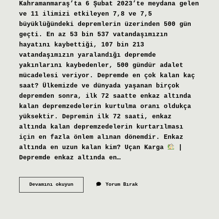
Kahramanmaraş’ta 6 Şubat 2023’te meydana gelen
ve 11 ilimizi etkileyen 7,8 ve 7,5
büyüklüğündeki depremlerin üzerinden 500 gün
geçti. En az 53 bin 537 vatandaşımızın
hayatını kaybettiği, 107 bin 213
vatandaşımızın yaralandığı depremde
yakınlarını kaybedenler, 500 gündür adalet
mücadelesi veriyor. Depremde en çok kalan kaç
saat? Ülkemizde ve dünyada yaşanan birçok
depremden sonra, ilk 72 saatte enkaz altında
kalan depremzedelerin kurtulma oranı oldukça
yüksektir. Depremin ilk 72 saati, enkaz
altında kalan depremzedelerin kurtarılması
için en fazla önlem alınan dönemdir. Enkaz
altında en uzun kalan kim? Uçan Karga
|
Depremde enkaz altında en…
Depremde
Devamını okuyun
Yorum Bırak
En
Fazla
Kaç
Gün
Kaldı