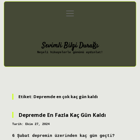
menüyü
Anasayfa
Gizlilik Politikası
aç
Yasal Uyarı
Hakkımızda
Sevimli Bilgi Durağı
Neşeli hikayelerle gününü aydınlat!
Etiket:
Depremde en çok kaç gün kaldı
Depremde En Fazla Kaç Gün Kaldı
Tarih: Ekim 27, 2024
6 Şubat depremin üzerinden kaç gün geçti?