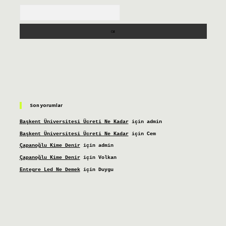
Arama
Son yorumlar
Başkent Üniversitesi Ücreti Ne Kadar
için
admin
Başkent Üniversitesi Ücreti Ne Kadar
için
Cem
Çapanoğlu Kime Denir
için
admin
Çapanoğlu Kime Denir
için
Volkan
Entegre Led Ne Demek
için
Duygu