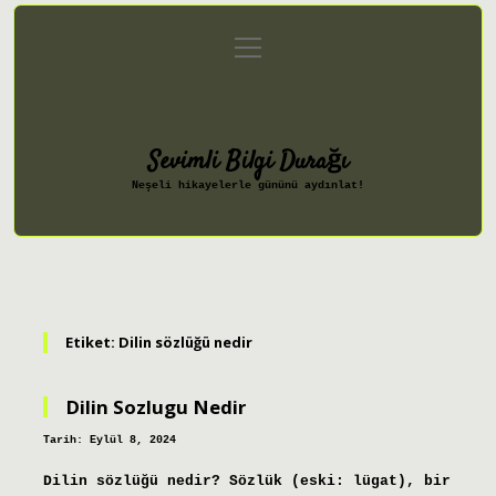
menüyü
Anasayfa
Gizlilik Politikası
aç
Yasal Uyarı
Hakkımızda
Sevimli Bilgi Durağı
Neşeli hikayelerle gününü aydınlat!
Etiket:
Dilin sözlüğü nedir
Dilin Sozlugu Nedir
Tarih: Eylül 8, 2024
Dilin sözlüğü nedir? Sözlük (eski: lügat), bir