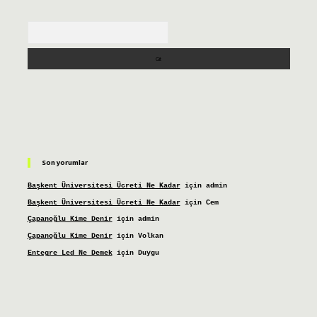
Arama
Son yorumlar
Başkent Üniversitesi Ücreti Ne Kadar
için
admin
Başkent Üniversitesi Ücreti Ne Kadar
için
Cem
Çapanoğlu Kime Denir
için
admin
Çapanoğlu Kime Denir
için
Volkan
Entegre Led Ne Demek
için
Duygu