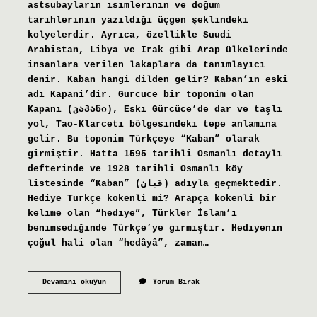
astsubayların isimlerinin ve doğum
tarihlerinin yazıldığı üçgen şeklindeki
kolyelerdir. Ayrıca, özellikle Suudi
Arabistan, Libya ve Irak gibi Arap ülkelerinde
insanlara verilen lakaplara da tanımlayıcı
denir. Kaban hangi dilden gelir? Kaban’ın eski
adı Kapani’dir. Gürcüce bir toponim olan
Kapani (კაპანი), Eski Gürcüce’de dar ve taşlı
yol, Tao-Klarceti bölgesindeki tepe anlamına
gelir. Bu toponim Türkçeye “Kaban” olarak
girmiştir. Hatta 1595 tarihli Osmanlı detaylı
defterinde ve 1928 tarihli Osmanlı köy
listesinde “Kaban” (قبان) adıyla geçmektedir.
Hediye Türkçe kökenli mi? Arapça kökenli bir
kelime olan “hediye”, Türkler İslam’ı
benimsediğinde Türkçe’ye girmiştir. Hediyenin
çoğul hali olan “hedâyâ”, zaman…
Künye
Devamını okuyun
Yorum Bırak
Kelimesinin
Kökeni
Nedir