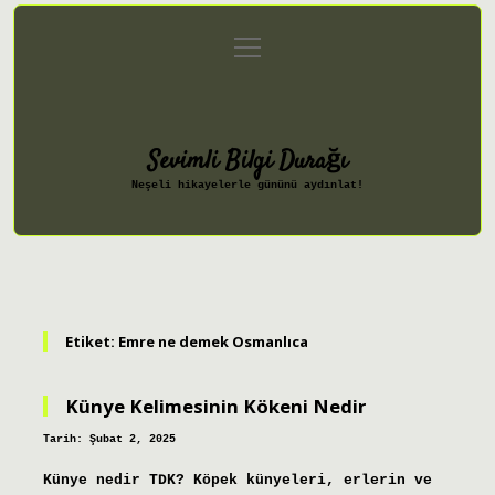
menüyü
Anasayfa
Gizlilik Politikası
aç
Yasal Uyarı
Hakkımızda
Sevimli Bilgi Durağı
Neşeli hikayelerle gününü aydınlat!
Etiket:
Emre ne demek Osmanlıca
Künye Kelimesinin Kökeni Nedir
Tarih: Şubat 2, 2025
Künye nedir TDK? Köpek künyeleri, erlerin ve