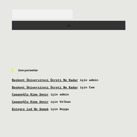
Arama
Son yorumlar
Başkent Üniversitesi Ücreti Ne Kadar
için
admin
Başkent Üniversitesi Ücreti Ne Kadar
için
Cem
Çapanoğlu Kime Denir
için
admin
Çapanoğlu Kime Denir
için
Volkan
Entegre Led Ne Demek
için
Duygu