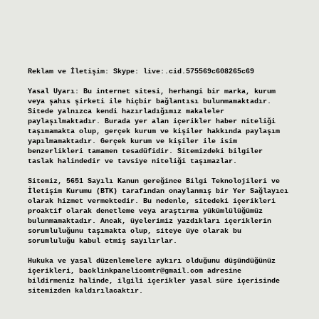
Reklam ve İletişim:
Skype: live:.cid.575569c608265c69
Yasal Uyarı:
Bu internet sitesi, herhangi bir marka, kurum
veya şahıs şirketi ile hiçbir bağlantısı bulunmamaktadır.
Sitede yalnızca kendi hazırladığımız makaleler
paylaşılmaktadır. Burada yer alan içerikler haber niteliği
taşımamakta olup, gerçek kurum ve kişiler hakkında paylaşım
yapılmamaktadır. Gerçek kurum ve kişiler ile isim
benzerlikleri tamamen tesadüfidir. Sitemizdeki bilgiler
taslak halindedir ve tavsiye niteliği taşımazlar.
Sitemiz, 5651 Sayılı Kanun gereğince Bilgi Teknolojileri ve
İletişim Kurumu (BTK) tarafından onaylanmış bir Yer Sağlayıcı
olarak hizmet vermektedir. Bu nedenle, sitedeki içerikleri
proaktif olarak denetleme veya araştırma yükümlülüğümüz
bulunmamaktadır. Ancak, üyelerimiz yazdıkları içeriklerin
sorumluluğunu taşımakta olup, siteye üye olarak bu
sorumluluğu kabul etmiş sayılırlar.
Hukuka ve yasal düzenlemelere aykırı olduğunu düşündüğünüz
içerikleri,
backlinkpanelicomtr@gmail.com
adresine
bildirmeniz halinde, ilgili içerikler yasal süre içerisinde
sitemizden kaldırılacaktır.