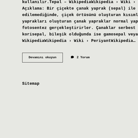
kullanılır.Tepal – WikipediaWikipedia › Wiki › 
Açıklama: Bir çiçekte çanak yaprak (sepal) ile 
edilemediğinde, çiçek örtüsünü oluşturan kısıml
yaprakları oluşturan çanak yapraklar normal yap
fotosentez gerçekleştirirler. Çanaklar serbest 
korisepal, bileşik olduğunda ise gamosepal veya
WikipediaWikipedia › Wiki › PeriyantWikipedia…
Petaloid
Devamını okuyun
2 Yorum
Nedir
Sitemap