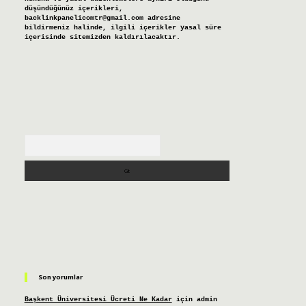
düşündüğünüz içerikleri,
backlinkpanelicomtr@gmail.com
adresine
bildirmeniz halinde, ilgili içerikler yasal süre
içerisinde sitemizden kaldırılacaktır.
Arama
Son yorumlar
Başkent Üniversitesi Ücreti Ne Kadar
için
admin