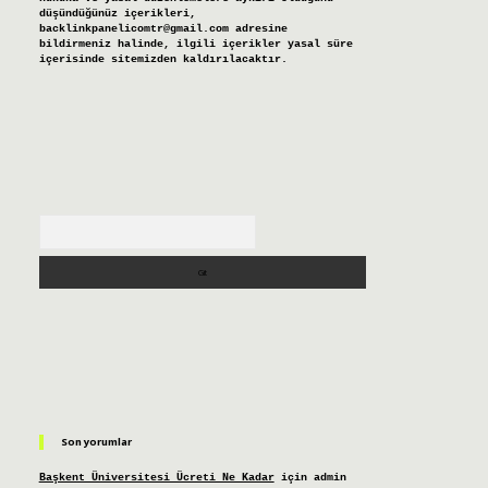
düşündüğünüz içerikleri,
backlinkpanelicomtr@gmail.com
adresine
bildirmeniz halinde, ilgili içerikler yasal süre
içerisinde sitemizden kaldırılacaktır.
Arama
Son yorumlar
Başkent Üniversitesi Ücreti Ne Kadar
için
admin