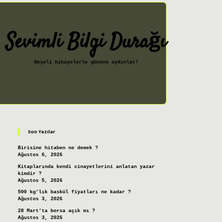
Sevimli Bilgi Durağı
Neşeli hikayelerle gününü aydınlat!
Sidebar
ilbet giriş
Son Yazılar
Birisine hitaben ne demek ?
Ağustos 6, 2026
Kitaplarında kendi cinayetlerini anlatan yazar
kimdir ?
Ağustos 5, 2026
500 kg’lık baskül fiyatları ne kadar ?
Ağustos 3, 2026
28 Mart’ta borsa açık mı ?
Ağustos 3, 2026