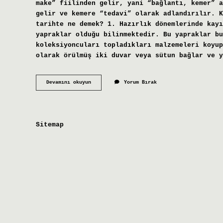
make” fiilinden gelir, yani “bağlantı, kemer” a
gelir ve kemere “tedavi” olarak adlandırılır. K
tarihte ne demek? 1. Hazırlık dönemlerinde kayı
yapraklar olduğu bilinmektedir. Bu yapraklar bu
koleksiyoncuları topladıkları malzemeleri koyup
olarak örülmüş iki duvar veya sütun bağlar ve y
Kemer
Devamını okuyun
Yorum Bırak
Ne
Anlama
Gelir
Sitemap