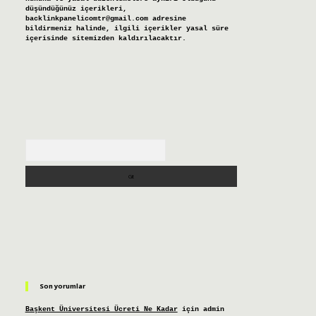
düşündüğünüz içerikleri,
backlinkpanelicomtr@gmail.com
adresine
bildirmeniz halinde, ilgili içerikler yasal süre
içerisinde sitemizden kaldırılacaktır.
Arama
Son yorumlar
Başkent Üniversitesi Ücreti Ne Kadar
için
admin