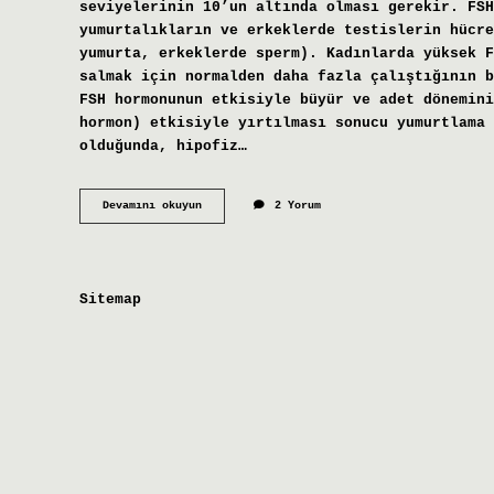
seviyelerinin 10’un altında olması gerekir. FSH
yumurtalıkların ve erkeklerde testislerin hücre
yumurta, erkeklerde sperm). Kadınlarda yüksek F
salmak için normalden daha fazla çalıştığının b
FSH hormonunun etkisiyle büyür ve adet dönemini
hormon) etkisiyle yırtılması sonucu yumurtlama 
olduğunda, hipofiz…
Fsh
Devamını okuyun
2 Yorum
Yüksek
Olup
Yumurtlama
Olur
Mu
Sitemap