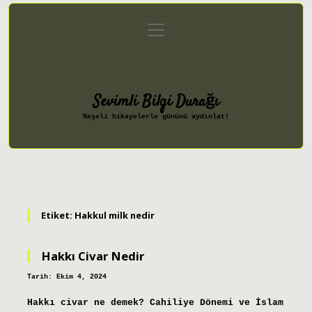
menüyü
Anasayfa
Gizlilik Politikası
aç
Yasal Uyarı
Hakkımızda
Sevimli Bilgi Durağı
Neşeli hikayelerle gününü aydınlat!
Etiket:
Hakkul milk nedir
Hakkı Civar Nedir
Tarih: Ekim 4, 2024
Hakkı civar ne demek? Cahiliye Dönemi ve İslam