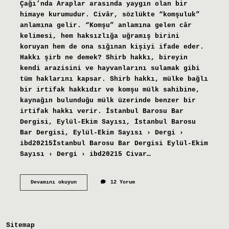
Çağı’nda Araplar arasında yaygın olan bir
himaye kurumudur. Civâr, sözlükte “komşuluk”
anlamına gelir. “Komşu” anlamına gelen câr
kelimesi, hem haksızlığa uğramış birini
koruyan hem de ona sığınan kişiyi ifade eder.
Hakkı şirb ne demek? Shirb hakkı, bireyin
kendi arazisini ve hayvanlarını sulamak gibi
tüm haklarını kapsar. Shirb hakkı, mülke bağlı
bir irtifak hakkıdır ve komşu mülk sahibine,
kaynağın bulunduğu mülk üzerinde benzer bir
irtifak hakkı verir. İstanbul Barosu Bar
Dergisi, Eylül-Ekim Sayısı, İstanbul Barosu
Bar Dergisi, Eylül-Ekim Sayısı › Dergi ›
ibd20215İstanbul Barosu Bar Dergisi Eylül-Ekim
Sayısı › Dergi › ibd20215 Civar…
Hakkı
Devamını okuyun
12 Yorum
Civar
Nedir
Sitemap