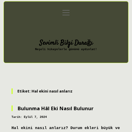
menüyü
Anasayfa
Gizlilik Politikası
aç
Yasal Uyarı
Hakkımızda
Sevimli Bilgi Durağı
Neşeli hikayelerle gününü aydınlat!
Etiket:
Hal ekini nasıl anlarız
Bulunma Hâl Eki Nasıl Bulunur
Tarih: Eylül 7, 2024
Hal ekini nasıl anlarız? Durum ekleri büyük ve