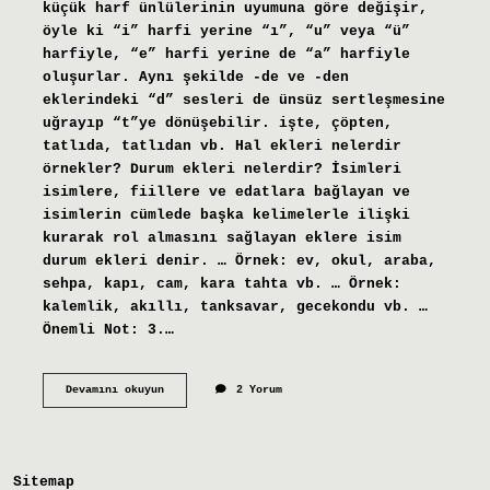
küçük harf ünlülerinin uyumuna göre değişir,
öyle ki “i” harfi yerine “ı”, “u” veya “ü”
harfiyle, “e” harfi yerine de “a” harfiyle
oluşurlar. Aynı şekilde -de ve -den
eklerindeki “d” sesleri de ünsüz sertleşmesine
uğrayıp “t”ye dönüşebilir. işte, çöpten,
tatlıda, tatlıdan vb. Hal ekleri nelerdir
örnekler? Durum ekleri nelerdir? İsimleri
isimlere, fiillere ve edatlara bağlayan ve
isimlerin cümlede başka kelimelerle ilişki
kurarak rol almasını sağlayan eklere isim
durum ekleri denir. … Örnek: ev, okul, araba,
sehpa, kapı, cam, kara tahta vb. … Örnek:
kalemlik, akıllı, tanksavar, gecekondu vb. …
Önemli Not: 3.…
Bulunma
Devamını okuyun
2 Yorum
Hâl
Eki
Nasıl
Bulunur
Sitemap