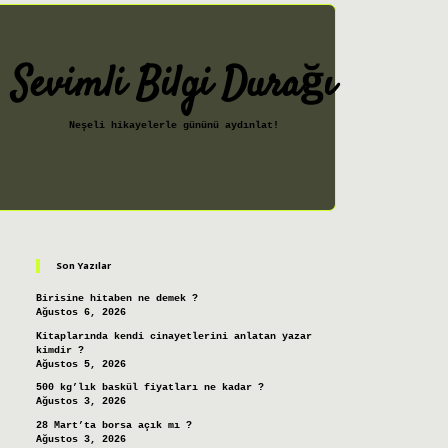
Sevimli Bilgi Durağı
Neşeli hikayelerle gününü aydınlat!
Sidebar
ilbet giriş
Son Yazılar
Birisine hitaben ne demek ?
Ağustos 6, 2026
Kitaplarında kendi cinayetlerini anlatan yazar
kimdir ?
Ağustos 5, 2026
500 kg’lık baskül fiyatları ne kadar ?
Ağustos 3, 2026
28 Mart’ta borsa açık mı ?
Ağustos 3, 2026