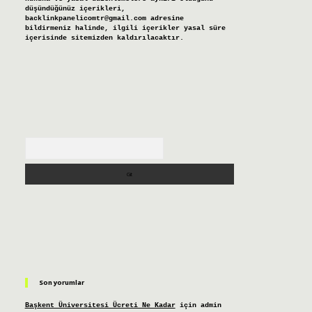
düşündüğünüz içerikleri,
backlinkpanelicomtr@gmail.com
adresine
bildirmeniz halinde, ilgili içerikler yasal süre
içerisinde sitemizden kaldırılacaktır.
Arama
Son yorumlar
Başkent Üniversitesi Ücreti Ne Kadar
için
admin