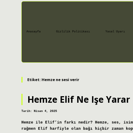
Anasayfa
Gizlilik Politikası
Yasal Uyarı
Etiket:
Hemze ne sesi verir
Hemze Elif Ne Işe Yarar
Tarih: Nisan 4, 2025
Hemze ile Elif’in farkı nedir? Hemze, ses, isim
rağmen Elif harfiyle olan bağı hiçbir zaman kop