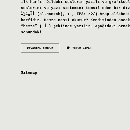
ilk harfi. Dildeki seslerin yazılı ve grafiksel
seslerini ve yazı sistemini temsil eden bir diz
اَلْهَمْزَةْ (al-hamzah)‎, ء ‎, IPA: /ʔ/) Arap alfabesinde ayrı bir harf değil, Elif harfinin sesli
harfidir. Hemze nasıl okutur? Kendisinden öncek
“hemze” ( ﺄ ) şeklinde yazılır. Aşağıdaki örneklere bakınız. Hemze ne sesi verir? Kelimenin
sonundaki…
Hemze
Devamını okuyun
Yorum Bırak
Elif
Ne
Işe
Yarar
Sitemap