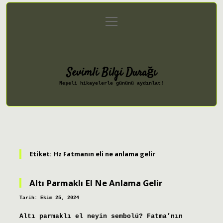
menüyü
Anasayfa
Gizlilik Politikası
aç
Yasal Uyarı
Hakkımızda
Sevimli Bilgi Durağı
Neşeli hikayelerle gününü aydınlat!
Etiket:
Hz Fatmanın eli ne anlama gelir
Altı Parmaklı El Ne Anlama Gelir
Tarih: Ekim 25, 2024
Altı parmaklı el neyin sembolü? Fatma’nın