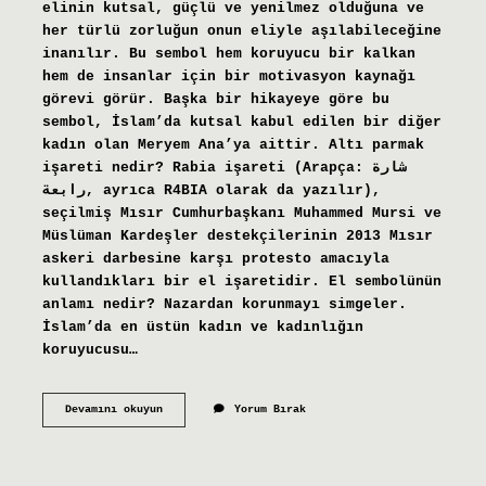
elinin kutsal, güçlü ve yenilmez olduğuna ve
her türlü zorluğun onun eliyle aşılabileceğine
inanılır. Bu sembol hem koruyucu bir kalkan
hem de insanlar için bir motivasyon kaynağı
görevi görür. Başka bir hikayeye göre bu
sembol, İslam’da kutsal kabul edilen bir diğer
kadın olan Meryem Ana’ya aittir. Altı parmak
işareti nedir? Rabia işareti (Arapça: شارة
رابعة, ayrıca R4BIA olarak da yazılır),
seçilmiş Mısır Cumhurbaşkanı Muhammed Mursi ve
Müslüman Kardeşler destekçilerinin 2013 Mısır
askeri darbesine karşı protesto amacıyla
kullandıkları bir el işaretidir. El sembolünün
anlamı nedir? Nazardan korunmayı simgeler.
İslam’da en üstün kadın ve kadınlığın
koruyucusu…
Altı
Devamını okuyun
Yorum Bırak
Parmaklı
El
Ne
Anlama
Gelir