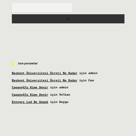
Arama
Son yorumlar
Başkent Üniversitesi Ücreti Ne Kadar
için
admin
Başkent Üniversitesi Ücreti Ne Kadar
için
Cem
Çapanoğlu Kime Denir
için
admin
Çapanoğlu Kime Denir
için
Volkan
Entegre Led Ne Demek
için
Duygu