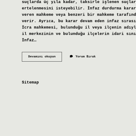
suçlarda üç yıla kadar, taksirle işlenen suçlar
ertelenmesini isteyebilir. İnfaz durdurma karar
veren mahkeme veya benzeri bir mahkeme tarafınd
verir. Ayrıca, bu karar devam eden infaz sırası
İcra mahkemesi, bulunduğu il veya ilçenin adıyl
il merkezinin ve bulunduğu ilçelerin idari sını
İnfaz…
İNfaz
Devamını okuyun
Yorum Bırak
Kararını
Kim
Verir
Sitemap