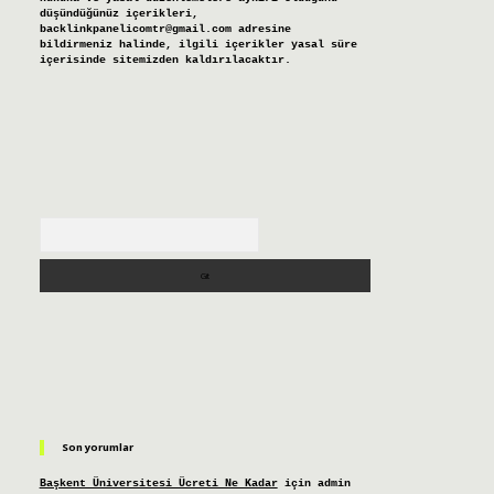
düşündüğünüz içerikleri,
backlinkpanelicomtr@gmail.com
adresine
bildirmeniz halinde, ilgili içerikler yasal süre
içerisinde sitemizden kaldırılacaktır.
Arama
Son yorumlar
Başkent Üniversitesi Ücreti Ne Kadar
için
admin