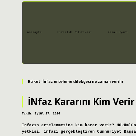
Anasayfa
Gizlilik Politikası
Yasal Uyarı
Etiket:
İnfaz erteleme dilekçesi ne zaman verilir
İNfaz Kararını Kim Verir
Tarih: Eylül 27, 2024
İnfazın ertelenmesine kim karar verir? Hükümlün
yetkisi, infazı gerçekleştiren Cumhuriyet Başsa