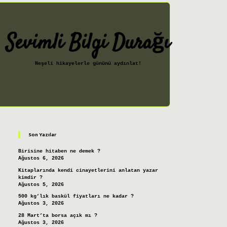
Sevimli Bilgi Durağı
Neşeli hikayelerle gününü aydınlat!
Sidebar
ilbet giriş
Son Yazılar
Birisine hitaben ne demek ?
Ağustos 6, 2026
Kitaplarında kendi cinayetlerini anlatan yazar
kimdir ?
Ağustos 5, 2026
500 kg’lık baskül fiyatları ne kadar ?
Ağustos 3, 2026
28 Mart’ta borsa açık mı ?
Ağustos 3, 2026