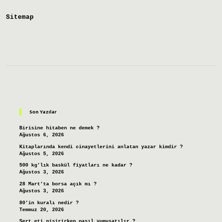
Geldi
Sitemap
Sidebar
Son Yazılar
Birisine hitaben ne demek ?
Ağustos 6, 2026
Kitaplarında kendi cinayetlerini anlatan yazar kimdir ?
Ağustos 5, 2026
500 kg’lık baskül fiyatları ne kadar ?
Ağustos 3, 2026
28 Mart’ta borsa açık mı ?
Ağustos 3, 2026
80’in kuralı nedir ?
Temmuz 20, 2026
Sert eti pişirirken nasıl yumuşatılır ?