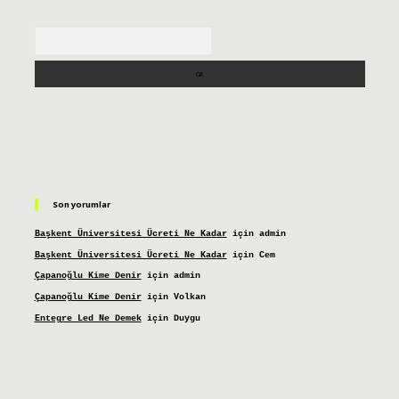
Arama
Son yorumlar
Başkent Üniversitesi Ücreti Ne Kadar
için
admin
Başkent Üniversitesi Ücreti Ne Kadar
için
Cem
Çapanoğlu Kime Denir
için
admin
Çapanoğlu Kime Denir
için
Volkan
Entegre Led Ne Demek
için
Duygu