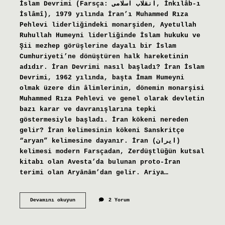
İslam Devrimi (Farsça: انقلاب اسلامی, İnkılâb-ı
İslâmî), 1979 yılında İran’ı Muhammed Rıza
Pehlevi liderliğindeki monarşiden, Ayetullah
Ruhullah Humeyni liderliğinde İslam hukuku ve
Şii mezhep görüşlerine dayalı bir İslam
Cumhuriyeti’ne dönüştüren halk hareketinin
adıdır. İran Devrimi nasıl başladı? İran İslam
Devrimi, 1962 yılında, başta İmam Humeyni
olmak üzere din âlimlerinin, dönemin monarşisi
Muhammed Rıza Pehlevi ve genel olarak devletin
bazı karar ve davranışlarına tepki
göstermesiyle başladı. İran kökeni nereden
gelir? İran kelimesinin kökeni Sanskritçe
“aryan” kelimesine dayanır. İran (ایران)
kelimesi modern Farsçadan, Zerdüştlüğün kutsal
kitabı olan Avesta’da bulunan proto-İran
terimi olan Aryānām’dan gelir. Ariya…
İRan
Devamını okuyun
2 Yorum
Nasıl
Bu
Hale