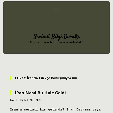
menüyü
Anasayfa
Gizlilik Politikası
aç
Yasal Uyarı
Hakkımızda
Sevimli Bilgi Durağı
Neşeli hikayelerle gününü aydınlat!
Etiket:
İranda Türkçe konuşuluyor mu
İRan Nasıl Bu Hale Geldi
Tarih: Eylül 25, 2024
İran’a şeriatı kim getirdi? İran Devrimi veya