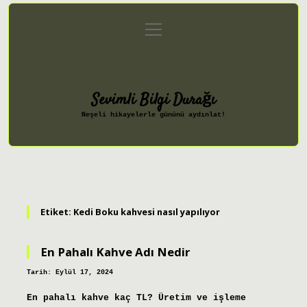
menüyü
Anasayfa
Gizlilik Politikası
aç
Yasal Uyarı
Hakkımızda
Sevimli Bilgi Durağı
Neşeli hikayelerle gününü aydınlat!
Etiket:
Kedi Boku kahvesi nasıl yapılıyor
En Pahalı Kahve Adı Nedir
Tarih: Eylül 17, 2024
En pahalı kahve kaç TL? Üretim ve işleme