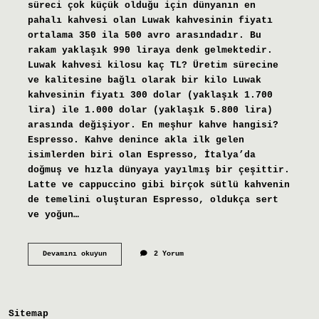
süreci çok küçük olduğu için dünyanın en
pahalı kahvesi olan Luwak kahvesinin fiyatı
ortalama 350 ila 500 avro arasındadır. Bu
rakam yaklaşık 990 liraya denk gelmektedir.
Luwak kahvesi kilosu kaç TL? Üretim sürecine
ve kalitesine bağlı olarak bir kilo Luwak
kahvesinin fiyatı 300 dolar (yaklaşık 1.700
lira) ile 1.000 dolar (yaklaşık 5.800 lira)
arasında değişiyor. En meşhur kahve hangisi?
Espresso. Kahve denince akla ilk gelen
isimlerden biri olan Espresso, İtalya’da
doğmuş ve hızla dünyaya yayılmış bir çeşittir.
Latte ve cappuccino gibi birçok sütlü kahvenin
de temelini oluşturan Espresso, oldukça sert
ve yoğun…
En
Devamını okuyun
2 Yorum
Pahalı
Kahve
Adı
Nedir
Sitemap