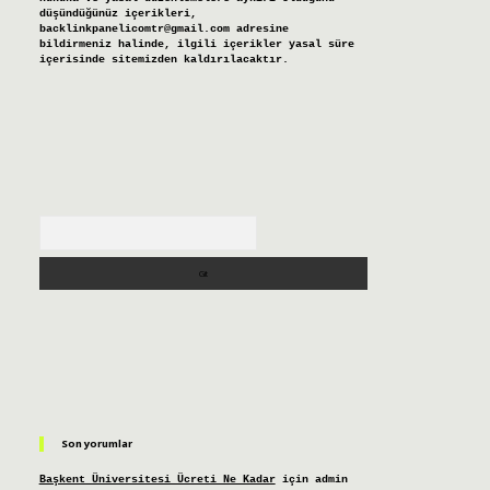
düşündüğünüz içerikleri,
backlinkpanelicomtr@gmail.com
adresine
bildirmeniz halinde, ilgili içerikler yasal süre
içerisinde sitemizden kaldırılacaktır.
Arama
Son yorumlar
Başkent Üniversitesi Ücreti Ne Kadar
için
admin