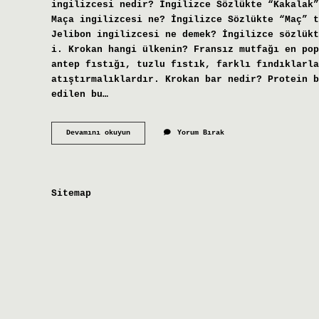
ingilizcesi nedir? İngilizce Sözlükte “Kakalak”
Maça ingilizcesi ne? İngilizce Sözlükte “Maç” t
Jelibon ingilizcesi ne demek? İngilizce sözlükt
i. Krokan hangi ülkenin? Fransız mutfağı en pop
antep fıstığı, tuzlu fıstık, farklı fındıklarla
atıştırmalıklardır. Krokan bar nedir? Protein b
edilen bu…
Krokan
Devamını okuyun
Yorum Bırak
Ne
Demek
Ingilizce
Sitemap