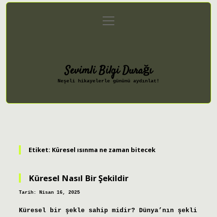
menüyü
Anasayfa
Gizlilik Politikası
aç
Yasal Uyarı
Hakkımızda
Sevimli Bilgi Durağı
Neşeli hikayelerle gününü aydınlat!
Etiket:
Küresel ısınma ne zaman bitecek
Küresel Nasıl Bir Şekildir
Tarih: Nisan 16, 2025
Küresel bir şekle sahip midir? Dünya’nın şekli