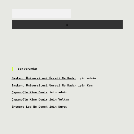
Arama
Son yorumlar
Başkent Üniversitesi Ücreti Ne Kadar
için
admin
Başkent Üniversitesi Ücreti Ne Kadar
için
Cem
Çapanoğlu Kime Denir
için
admin
Çapanoğlu Kime Denir
için
Volkan
Entegre Led Ne Demek
için
Duygu