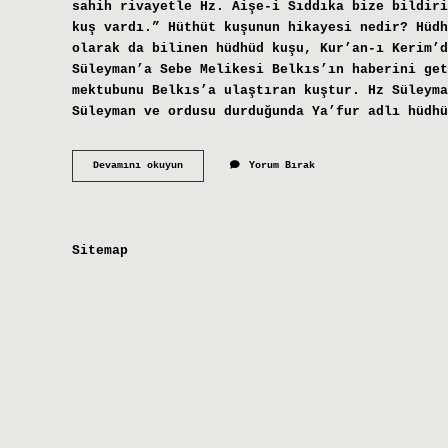
sahih rivayetle Hz. Aişe-i Sıddıka bize bildiri
kuş vardı.” Hüthüt kuşunun hikayesi nedir? Hüdh
olarak da bilinen hüdhüd kuşu, Kur’an-ı Kerim’d
Süleyman’a Sebe Melikesi Belkıs’ın haberini get
mektubunu Belkıs’a ulaştıran kuştur. Hz Süleyma
Süleyman ve ordusu durduğunda Ya’fur adlı hüdhü
Peygamber
Devamını okuyun
Yorum Bırak
Kuşu
Nedir
Sitemap