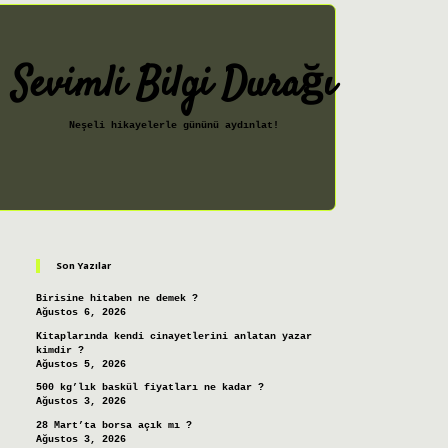
Sevimli Bilgi Durağı
Neşeli hikayelerle gününü aydınlat!
Sidebar
ilbet giriş
Son Yazılar
Birisine hitaben ne demek ?
Ağustos 6, 2026
Kitaplarında kendi cinayetlerini anlatan yazar
kimdir ?
Ağustos 5, 2026
500 kg’lık baskül fiyatları ne kadar ?
Ağustos 3, 2026
28 Mart’ta borsa açık mı ?
Ağustos 3, 2026