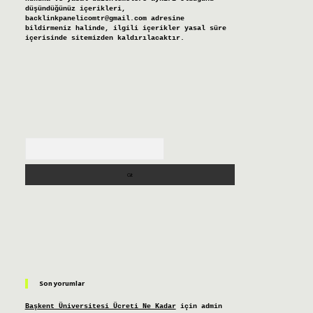
düşündüğünüz içerikleri,
backlinkpanelicomtr@gmail.com
adresine
bildirmeniz halinde, ilgili içerikler yasal süre
içerisinde sitemizden kaldırılacaktır.
Arama
Son yorumlar
Başkent Üniversitesi Ücreti Ne Kadar
için
admin