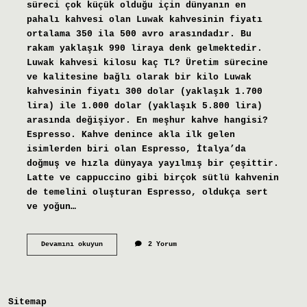
süreci çok küçük olduğu için dünyanın en
pahalı kahvesi olan Luwak kahvesinin fiyatı
ortalama 350 ila 500 avro arasındadır. Bu
rakam yaklaşık 990 liraya denk gelmektedir.
Luwak kahvesi kilosu kaç TL? Üretim sürecine
ve kalitesine bağlı olarak bir kilo Luwak
kahvesinin fiyatı 300 dolar (yaklaşık 1.700
lira) ile 1.000 dolar (yaklaşık 5.800 lira)
arasında değişiyor. En meşhur kahve hangisi?
Espresso. Kahve denince akla ilk gelen
isimlerden biri olan Espresso, İtalya’da
doğmuş ve hızla dünyaya yayılmış bir çeşittir.
Latte ve cappuccino gibi birçok sütlü kahvenin
de temelini oluşturan Espresso, oldukça sert
ve yoğun…
En
Devamını okuyun
2 Yorum
Pahalı
Kahve
Adı
Nedir
Sitemap