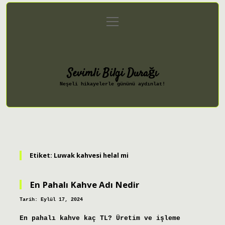
menüyü
Anasayfa
Gizlilik Politikası
aç
Yasal Uyarı
Hakkımızda
Sevimli Bilgi Durağı
Neşeli hikayelerle gününü aydınlat!
Etiket:
Luwak kahvesi helal mi
En Pahalı Kahve Adı Nedir
Tarih: Eylül 17, 2024
En pahalı kahve kaç TL? Üretim ve işleme