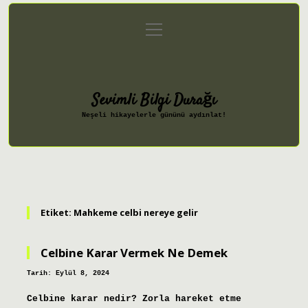
menüyü
Anasayfa
Gizlilik Politikası
aç
Yasal Uyarı
Hakkımızda
Sevimli Bilgi Durağı
Neşeli hikayelerle gününü aydınlat!
Etiket:
Mahkeme celbi nereye gelir
Celbine Karar Vermek Ne Demek
Tarih: Eylül 8, 2024
Celbine karar nedir? Zorla hareket etme