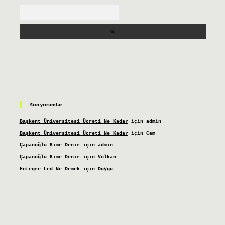
Arama
Son yorumlar
Başkent Üniversitesi Ücreti Ne Kadar
için
admin
Başkent Üniversitesi Ücreti Ne Kadar
için
Cem
Çapanoğlu Kime Denir
için
admin
Çapanoğlu Kime Denir
için
Volkan
Entegre Led Ne Demek
için
Duygu