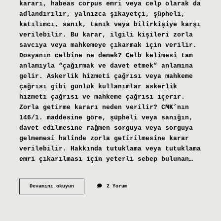
kararı, habeas corpus emri veya celp olarak da
adlandırılır, yalnızca şikayetçi, şüpheli,
katılımcı, sanık, tanık veya bilirkişiye karşı
verilebilir. Bu karar, ilgili kişileri zorla
savcıya veya mahkemeye çıkarmak için verilir.
Dosyanın celbine ne demek? Celb kelimesi tam
anlamıyla “çağırmak ve davet etmek” anlamına
gelir. Askerlik hizmeti çağrısı veya mahkeme
çağrısı gibi günlük kullanımlar askerlik
hizmeti çağrısı ve mahkeme çağrısı içerir.
Zorla getirme kararı neden verilir? CMK’nın
146/1. maddesine göre, şüpheli veya sanığın,
davet edilmesine rağmen sorguya veya sorguya
gelmemesi halinde zorla getirilmesine karar
verilebilir. Hakkında tutuklama veya tutuklama
emri çıkarılması için yeterli sebep bulunan…
Celbine
Devamını okuyun
2 Yorum
Karar
Vermek
Ne
Demek