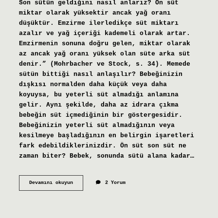
Son sütün geldiğini nasıl anlarız? Ön süt
miktar olarak yüksektir ancak yağ oranı
düşüktür. Emzirme ilerledikçe süt miktarı
azalır ve yağ içeriği kademeli olarak artar.
Emzirmenin sonuna doğru gelen, miktar olarak
az ancak yağ oranı yüksek olan süte arka süt
denir.” (Mohrbacher ve Stock, s. 34). Memede
sütün bittiği nasıl anlaşılır? Bebeğinizin
dışkısı normalden daha küçük veya daha
koyuysa, bu yeterli süt almadığı anlamına
gelir. Aynı şekilde, daha az idrara çıkma
bebeğin süt içmediğinin bir göstergesidir.
Bebeğinizin yeterli süt almadığının veya
kesilmeye başladığının en belirgin işaretleri
fark edebildiklerinizdir. Ön süt son süt ne
zaman biter? Bebek, sonunda sütü alana kadar…
Bebeğimin
Devamını okuyun
2 Yorum
Son
Sütü
Aldığını
Nasıl
Anlarım