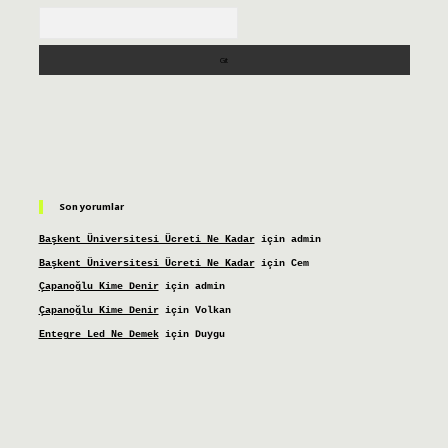
Arama
Son yorumlar
Başkent Üniversitesi Ücreti Ne Kadar
için
admin
Başkent Üniversitesi Ücreti Ne Kadar
için
Cem
Çapanoğlu Kime Denir
için
admin
Çapanoğlu Kime Denir
için
Volkan
Entegre Led Ne Demek
için
Duygu