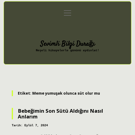
menüyü
Anasayfa
Gizlilik Politikası
aç
Yasal Uyarı
Hakkımızda
Sevimli Bilgi Durağı
Neşeli hikayelerle gününü aydınlat!
Etiket:
Meme yumuşak olunca süt olur mu
Bebeğimin Son Sütü Aldığını Nasıl
Anlarım
Tarih: Eylül 7, 2024