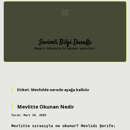
menüyü
Anasayfa
Gizlilik Politikası
aç
Yasal Uyarı
Hakkımızda
Sevimli Bilgi Durağı
Neşeli hikayelerle gününü aydınlat!
Etiket:
Mevlidde nerede ayağa kalkılır
Mevlitte Okunan Nedir
Tarih: Mart 10, 2025
Mevlitte sırasıyla ne okunur? Mevlidi Şerife;