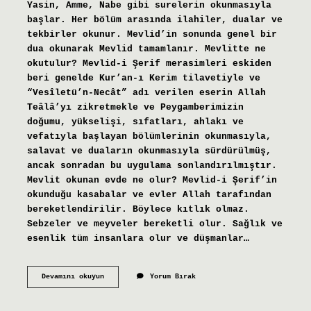
Yasin, Amme, Nabe gibi surelerin okunmasıyla
başlar. Her bölüm arasında ilahiler, dualar ve
tekbirler okunur. Mevlid’in sonunda genel bir
dua okunarak Mevlid tamamlanır. Mevlitte ne
okutulur? Mevlid-i Şerif merasimleri eskiden
beri genelde Kur’an-ı Kerim tilavetiyle ve
“Vesîletü’n-Necât” adı verilen eserin Allah
Teâlâ’yı zikretmekle ve Peygamberimizin
doğumu, yükselişi, sıfatları, ahlakı ve
vefatıyla başlayan bölümlerinin okunmasıyla,
salavat ve duaların okunmasıyla sürdürülmüş,
ancak sonradan bu uygulama sonlandırılmıştır.
Mevlit okunan evde ne olur? Mevlid-i Şerif’in
okunduğu kasabalar ve evler Allah tarafından
bereketlendirilir. Böylece kıtlık olmaz.
Sebzeler ve meyveler bereketli olur. Sağlık ve
esenlik tüm insanlara olur ve düşmanlar…
Mevlitte
Devamını okuyun
Yorum Bırak
Okunan
Nedir