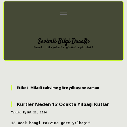
menüyü
Anasayfa
Gizlilik Politikası
aç
Yasal Uyarı
Hakkımızda
Sevimli Bilgi Durağı
Neşeli hikayelerle gününü aydınlat!
Etiket:
Miladi takvime göre yılbaşı ne zaman
Kürtler Neden 13 Ocakta Yılbaşı Kutlar
Tarih: Eylül 21, 2024
13 Ocak hangi takvime göre yılbaşı?