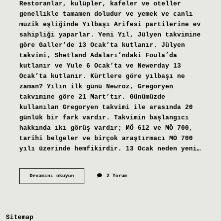
Restoranlar, kulüpler, kafeler ve oteller
genellikle tamamen doludur ve yemek ve canlı
müzik eşliğinde Yılbaşı Arifesi partilerine ev
sahipliği yaparlar. Yeni Yıl, Jülyen takvimine
göre Galler’de 13 Ocak’ta kutlanır. Jülyen
takvimi, Shetland Adaları’ndaki Foula’da
kutlanır ve Yule 6 Ocak’ta ve Newerday 13
Ocak’ta kutlanır. Kürtlere göre yılbaşı ne
zaman? Yılın ilk günü Newroz, Gregoryen
takvimine göre 21 Mart’tır. Günümüzde
kullanılan Gregoryen takvimi ile arasında 20
günlük bir fark vardır. Takvimin başlangıcı
hakkında iki görüş vardır; MÖ 612 ve MÖ 700,
tarihi belgeler ve birçok araştırmacı MÖ 700
yılı üzerinde hemfikirdir. 13 Ocak neden yeni…
Kürtler
Devamını okuyun
2 Yorum
Neden
13
Ocakta
Yılbaşı
Kutlar
Sitemap