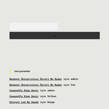
Arama
Son yorumlar
Başkent Üniversitesi Ücreti Ne Kadar
için
admin
Başkent Üniversitesi Ücreti Ne Kadar
için
Cem
Çapanoğlu Kime Denir
için
admin
Çapanoğlu Kime Denir
için
Volkan
Entegre Led Ne Demek
için
Duygu