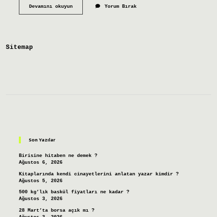
Anlatı
Devamını okuyun
Yorum Bırak
Desen
Nedir
Sitemap
Sidebar
Son Yazılar
Birisine hitaben ne demek ?
Ağustos 6, 2026
Kitaplarında kendi cinayetlerini anlatan yazar kimdir ?
Ağustos 5, 2026
500 kg’lık baskül fiyatları ne kadar ?
Ağustos 3, 2026
28 Mart’ta borsa açık mı ?