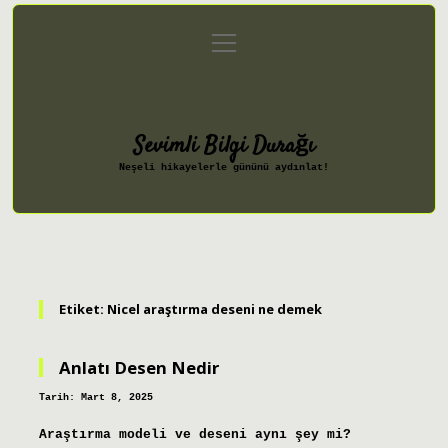
menüyü
Anasayfa
Gizlilik Politikası
aç
Yasal Uyarı
Hakkımızda
Sevimli Bilgi Durağı
Neşeli hikayelerle gününü aydınlat!
Etiket:
Nicel araştırma deseni ne demek
Anlatı Desen Nedir
Tarih: Mart 8, 2025
Araştırma modeli ve deseni aynı şey mi?