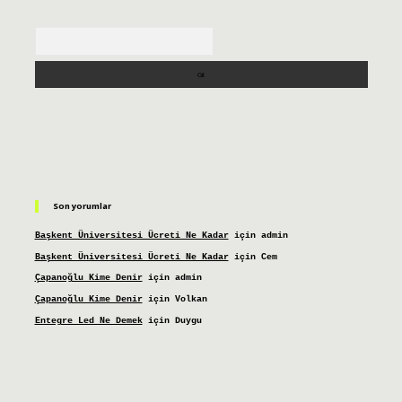
Arama
Son yorumlar
Başkent Üniversitesi Ücreti Ne Kadar
için
admin
Başkent Üniversitesi Ücreti Ne Kadar
için
Cem
Çapanoğlu Kime Denir
için
admin
Çapanoğlu Kime Denir
için
Volkan
Entegre Led Ne Demek
için
Duygu