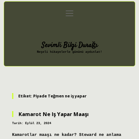
menüyü
Anasayfa
Gizlilik Politikası
aç
Yasal Uyarı
Hakkımızda
Sevimli Bilgi Durağı
Neşeli hikayelerle gününü aydınlat!
Etiket:
Piyade Teğmen ne iş yapar
Kamarot Ne Iş Yapar Maaşı
Tarih: Eylül 23, 2024
Kamarotlar maaşı ne kadar? Steward ne anlama