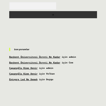
Arama
Son yorumlar
Başkent Üniversitesi Ücreti Ne Kadar
için
admin
Başkent Üniversitesi Ücreti Ne Kadar
için
Cem
Çapanoğlu Kime Denir
için
admin
Çapanoğlu Kime Denir
için
Volkan
Entegre Led Ne Demek
için
Duygu