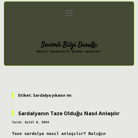
menüyü
Anasayfa
Gizlilik Politikası
aç
Yasal Uyarı
Hakkımızda
Sevimli Bilgi Durağı
Neşeli hikayelerle gününü aydınlat!
Etiket:
Sardalya yıkanır mı
Sardalyanın Taze Olduğu Nasıl Anlaşılır
Tarih: Eylül 8, 2024
Taze sardalya nasıl anlaşılır? Balığın