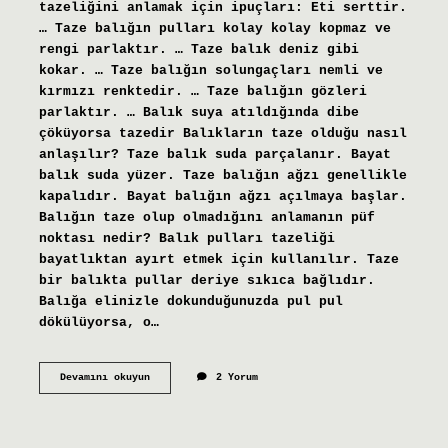
tazeliğini anlamak için ipuçları: Eti serttir.
… Taze balığın pulları kolay kolay kopmaz ve
rengi parlaktır. … Taze balık deniz gibi
kokar. … Taze balığın solungaçları nemli ve
kırmızı renktedir. … Taze balığın gözleri
parlaktır. … Balık suya atıldığında dibe
çöküyorsa tazedir Balıkların taze olduğu nasıl
anlaşılır? Taze balık suda parçalanır. Bayat
balık suda yüzer. Taze balığın ağzı genellikle
kapalıdır. Bayat balığın ağzı açılmaya başlar.
Balığın taze olup olmadığını anlamanın püf
noktası nedir? Balık pulları tazeliği
bayatlıktan ayırt etmek için kullanılır. Taze
bir balıkta pullar deriye sıkıca bağlıdır.
Balığa elinizle dokunduğunuzda pul pul
dökülüyorsa, o…
Sardalyanın
Devamını okuyun
2 Yorum
Taze
Olduğu
Nasıl
Anlaşılır