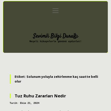
menüyü
Anasayfa
Gizlilik Politikası
aç
Yasal Uyarı
Hakkımızda
Sevimli Bilgi Durağı
Neşeli hikayelerle gününü aydınlat!
Etiket:
Solunum yoluyla zehirlenme kaç saatte belli
olur
Tuz Ruhu Zararları Nedir
Tarih: Ekim 21, 2024