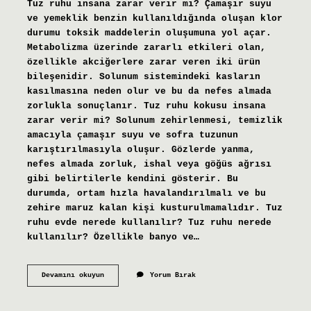
Tuz ruhu insana zarar verir mi? Çamaşır suyu
ve yemeklik benzin kullanıldığında oluşan klor
durumu toksik maddelerin oluşumuna yol açar.
Metabolizma üzerinde zararlı etkileri olan,
özellikle akciğerlere zarar veren iki ürün
bileşenidir. Solunum sistemindeki kasların
kasılmasına neden olur ve bu da nefes almada
zorlukla sonuçlanır. Tuz ruhu kokusu insana
zarar verir mi? Solunum zehirlenmesi, temizlik
amacıyla çamaşır suyu ve sofra tuzunun
karıştırılmasıyla oluşur. Gözlerde yanma,
nefes almada zorluk, ishal veya göğüs ağrısı
gibi belirtilerle kendini gösterir. Bu
durumda, ortam hızla havalandırılmalı ve bu
zehire maruz kalan kişi kusturulmamalıdır. Tuz
ruhu evde nerede kullanılır? Tuz ruhu nerede
kullanılır? Özellikle banyo ve…
Tuz
Devamını okuyun
Yorum Bırak
Ruhu
Zararları
Nedir