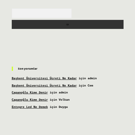
Arama
Son yorumlar
Başkent Üniversitesi Ücreti Ne Kadar
için
admin
Başkent Üniversitesi Ücreti Ne Kadar
için
Cem
Çapanoğlu Kime Denir
için
admin
Çapanoğlu Kime Denir
için
Volkan
Entegre Led Ne Demek
için
Duygu