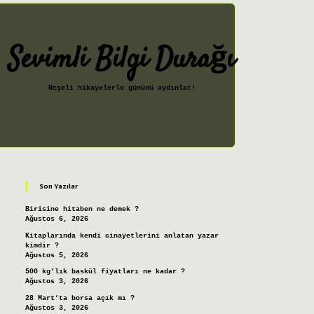
Sevimli Bilgi Durağı
Neşeli hikayelerle gününü aydınlat!
Sidebar
ilbet giriş
Son Yazılar
Birisine hitaben ne demek ?
Ağustos 6, 2026
Kitaplarında kendi cinayetlerini anlatan yazar
kimdir ?
Ağustos 5, 2026
500 kg’lık baskül fiyatları ne kadar ?
Ağustos 3, 2026
28 Mart’ta borsa açık mı ?
Ağustos 3, 2026