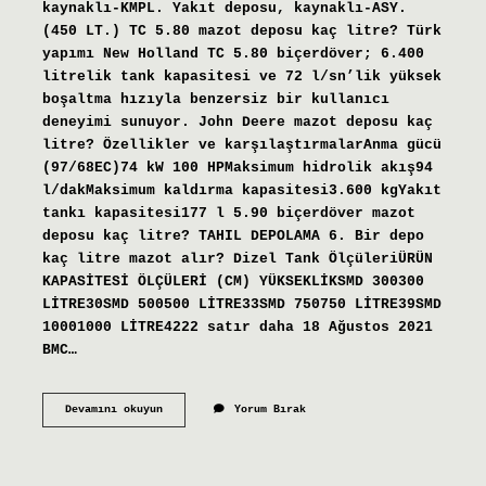
kaynaklı-KMPL. Yakıt deposu, kaynaklı-ASY.
(450 LT.) TC 5.80 mazot deposu kaç litre? Türk
yapımı New Holland TC 5.80 biçerdöver; 6.400
litrelik tank kapasitesi ve 72 l/sn’lik yüksek
boşaltma hızıyla benzersiz bir kullanıcı
deneyimi sunuyor. John Deere mazot deposu kaç
litre? Özellikler ve karşılaştırmalarAnma gücü
(97/68EC)74 kW 100 HPMaksimum hidrolik akış94
l/dakMaksimum kaldırma kapasitesi3.600 kgYakıt
tankı kapasitesi177 l 5.90 biçerdöver mazot
deposu kaç litre? TAHIL DEPOLAMA 6. Bir depo
kaç litre mazot alır? Dizel Tank ÖlçüleriÜRÜN
KAPASİTESİ ÖLÇÜLERİ (CM) YÜKSEKLİKSMD 300300
LİTRE30SMD 500500 LİTRE33SMD 750750 LİTRE39SMD
10001000 LİTRE4222 satır daha 18 Ağustos 2021
BMC…
8060
Devamını okuyun
Yorum Bırak
Mazot
Deposu
Kaç
Litre