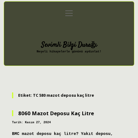
menüyü
Anasayfa
Gizlilik Politikası
aç
Yasal Uyarı
Hakkımızda
Sevimli Bilgi Durağı
Neşeli hikayelerle gününü aydınlat!
Etiket:
TC 580 mazot deposu kaç litre
8060 Mazot Deposu Kaç Litre
Tarih: Kasım 27, 2024
BMC mazot deposu kaç litre? Yakıt deposu,