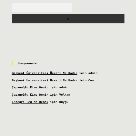
Arama
Son yorumlar
Başkent Üniversitesi Ücreti Ne Kadar
için
admin
Başkent Üniversitesi Ücreti Ne Kadar
için
Cem
Çapanoğlu Kime Denir
için
admin
Çapanoğlu Kime Denir
için
Volkan
Entegre Led Ne Demek
için
Duygu